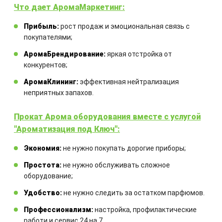
Что дает АромаМаркетинг:
Закажите технический расчет
Прибыль:
рост продаж и эмоциональная связь с
покупателями;
оборудования
АромаБрендирование:
яркая отстройка от
конкурентов;
Комбинация оборудования
АромаКлининг:
эффективная нейтрализация
рассчитывается для каждого
неприятных запахов.
отдельного проекта
Прокат Арома оборудования вместе с услугой
"Ароматизация под Ключ":
Экономия:
не нужно покупать дорогие приборы;
Простота:
не нужно обслуживать сложное
оборудование;
ЗАКАЗАТЬ
Удобство:
не нужно следить за остатком парфюмов.
Профессионализм:
настройка, профилактические
работи и сервис 24 на 7.