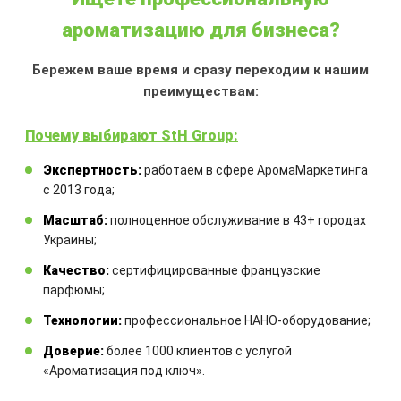
ароматизацию для бизнеса?
АРОМАДИФФУЗОР НОВОЕ
АВТО
Бережем ваше время и сразу переходим к нашим
преимуществам:
Объем:
100 мл
Аромат:
с нотами специй и
Почему выбирают StH Group:
рояльного лака, немного
присутствует аромат кожи.
Экспертность:
работаем в сфере АромаМаркетинга
Аромадиффузор:
с французской
с 2013 года;
ароматической жидкостью и
Масштаб:
полноценное обслуживание в 43+ городах
комплектом бамбуковых палочек
Украины;
650,00
₴
Качество:
сертифицированные французские
парфюмы;
Технологии:
профессиональное НАНО-оборудование;
КУПИТЬ
Доверие:
более 1000 клиентов с услугой
«Ароматизация под ключ».