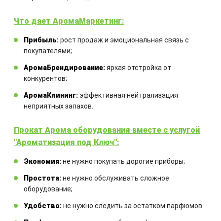
Что дает АромаМаркетинг:
Прибыль:
рост продаж и эмоциональная связь с
покупателями;
Закажите технический расчет
АромаБрендирование:
яркая отстройка от
оборудования
конкурентов;
АромаКлининг:
эффективная нейтрализация
Комбинация оборудования
неприятных запахов.
рассчитывается для каждого
отдельного проекта
Прокат Арома оборудования вместе с услугой
"Ароматизация под Ключ":
Экономия:
не нужно покупать дорогие приборы;
Простота:
не нужно обслуживать сложное
оборудование;
Удобство:
не нужно следить за остатком парфюмов.
ЗАКАЗАТЬ