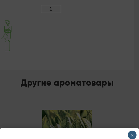
Количество:
Другие ароматовары
×