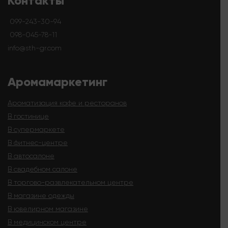
Контакты
099-243-30-94
098-045-78-11
info@sth-gr.com
Аромамаркетинг
Ароматизация кафе и ресторанов
В гостинице
В супермаркете
В фитнес-центре
В автосалоне
В свадебном салоне
В торгово-развлекательном центре
В магазине одежды
В ювелирном магазине
В медицинском центре