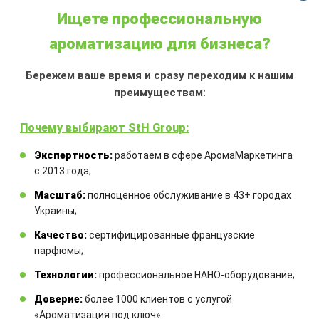
Ищете профессиональную
ароматизацию для бизнеса?
АРОМАДИФФУЗОР ЛИСТЬЯ
Бережем ваше время и сразу переходим к нашим
ТАБАКА
преимуществам:
Объем:
100 мл
Почему выбирают StH Group:
Аромат:
пряный аромат листьев
табака тонизирует и бодрит
Экспертность:
работаем в сфере АромаМаркетинга
Аромадиффузор:
с французской
с 2013 года;
ароматической жидкостью и
Масштаб:
полноценное обслуживание в 43+ городах
комплектом бамбуковых палочек
Украины;
Качество:
сертифицированные французские
650,00
₴
парфюмы;
Технологии:
профессиональное НАНО-оборудование;
КУПИТЬ
Доверие:
более 1000 клиентов с услугой
«Ароматизация под ключ».