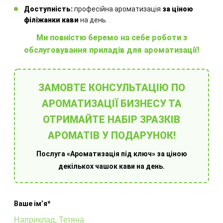
Інші товари
Доступність:
професійна ароматизація
за ціною
філіжанки кави
на день.
Ми повністю беремо на себе роботи з
обслуговування приладів для ароматизації!
ЗАМОВТЕ КОНСУЛЬТАЦІЮ ПО
Ароматовари для дому
О
АРОМАТИЗАЦІЇ БИЗНЕСУ ТА
ОТРИМАЙТЕ НАБІР ЗРАЗКІВ
АРОМАТІВ У ПОДАРУНОК!
Послуга «Ароматизація під ключ» за ціною
декількох чашок кави на день.
Ваше імʼя*
Оберіть готове рішення