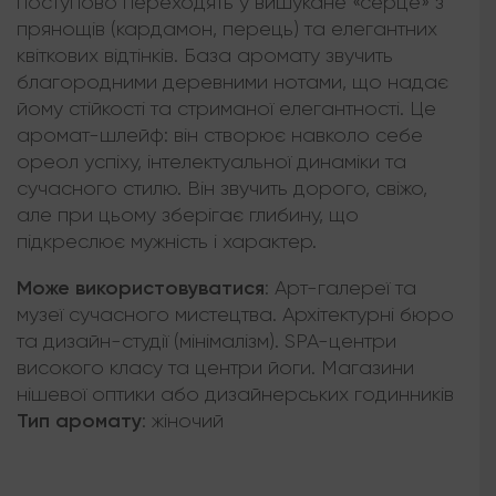
поступово переходять у вишукане «серце» з
прянощів (кардамон, перець) та елегантних
квіткових відтінків. База аромату звучить
благородними деревними нотами, що надає
йому стійкості та стриманої елегантності. Це
аромат-шлейф: він створює навколо себе
ореол успіху, інтелектуальної динаміки та
сучасного стилю. Він звучить дорого, свіжо,
але при цьому зберігає глибину, що
підкреслює мужність і характер.
Може використовуватися
:
Арт-галереї та
музеї сучасного мистецтва. Архітектурні бюро
та дизайн-студії (мінімалізм). SPA-центри
високого класу та центри йоги. Магазини
нішевої оптики або дизайнерських годинників
Тип аромату
:
жіночий