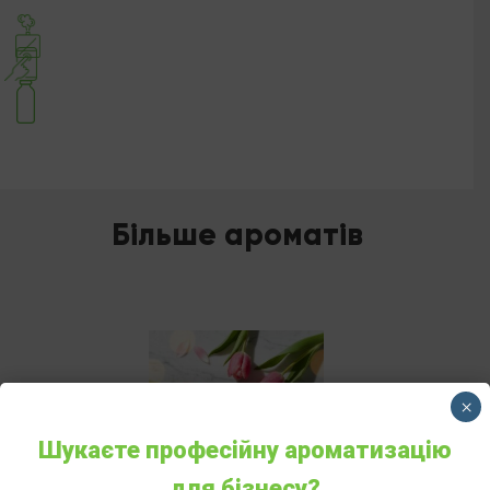
Більше ароматів
×
Шукаєте професійну ароматизацію
для бізнесу?