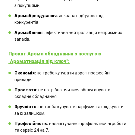
з покупцями;
Замовте технічний розрахунок
АромаБрендування:
яскрава відбудова від
конкурентів;
обладнання
АромаКлінінг:
ефективна нейтралізація неприємних
Комбінація обладнання
запахів.
розраховується для кожного
Прокат Арома обладнання з послугою
окремого проекту.
"Ароматизація під ключ":
Экономія:
не треба купувати дорогі професійні
прилади;
Простота:
не потрібно вчитися обслуговувати
складне обладнання;
Зручність:
не треба купувати парфуми та слідкувати
ЗАМОВИТИ
за їх залишком.
Професійність:
налаштування,профілактисчні роботи
та сервіс 24 на 7.