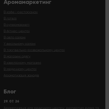
Аромамаркетинг
В кафе і ресторанах
В готелі
В супермаркеті
В фітнес-центрі
В авто салоні
У весільному салоні
В торгівельно-розважальному центрі
В магазині одягу
В ювелірному магазині
В медичному центрі
Ароматизація заходів
Блог
29. 07. 26
Ароматизація для медичного центру: експертна думка та