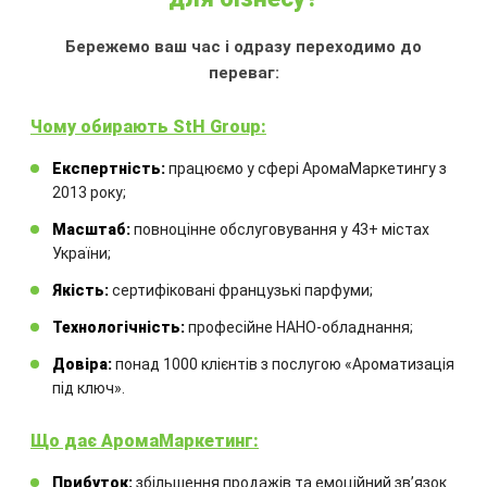
BYREDO «LA TULIPE»
Бережемо ваш час і одразу переходимо до
переваг:
Може використовуватися
:
Квіткові
бутіки та салони декору. Салони
Чому обирають StH Group:
краси та б'юті-простори. Магазини
Експертність:
працюємо у сфері АромаМаркетингу з
органічної косметики та товарів для
2013 року;
дому. Зони прийому (рецепції) у
готелях або офісах. Кав'ярні з літніми
Масштаб:
повноцінне обслуговування у 43+ містах
терасами
України;
Тип аромату
:
жіночий
Якість:
сертифіковані французькі парфуми;
Технологічність:
професійне НАНО-обладнання;
Довіра:
понад 1000 клієнтів з послугою «Ароматизація
ЗАМОВИТИ
під ключ».
Що дає АромаМаркетинг:
Прибуток:
збільшення продажів та емоційний звʼязок