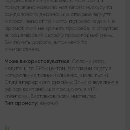
підкреслюючи її унікальність. Композиція
побудована навколо нот білого мускусу та
сандалового дерева, що створює відчуття
м’якості, легкості та чистої пудрової аури. Це
аромат, який не кричить про себе, а огортає,
як кашеміровий шарф у прохолодний день.
Він звучить дорого, витончено та
мінімалістично.
Може використовуватися
:
Салони йоги,
медитації та SPA-центри. Магазини одягу з
натуральних тканин (кашемір, шовк, льон).
Студії інтер’єрного дизайну. Зони очікування в
офісах компаній, що працюють з VIP-
клієнтами. Виставкові зали мистецтва
Тип аромату
:
жіночий