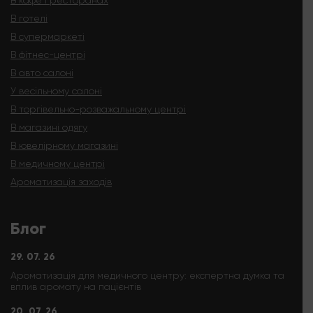
В кафе і ресторанах
В готелі
В супермаркеті
В фітнес-центрі
В авто салоні
У весільному салоні
В торгівельно-розважальному центрі
В магазині одягу
В ювелірному магазині
В медичному центрі
Ароматизація заходів
Блог
29. 07. 26
Ароматизація для медичного центру: експертна думка та
вплив аромату на пацієнтів
20. 07. 26