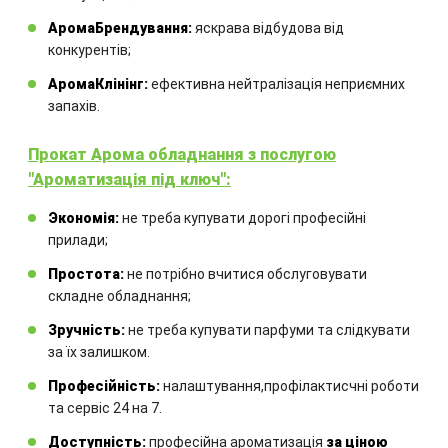
обладнання
АромаБрендування:
яскрава відбудова від
конкурентів;
Комбінація обладнання
АромаКлінінг:
ефективна нейтралізація неприємних
запахів.
розраховується для кожного
окремого проекту.
Прокат Арома обладнання з послугою
"Ароматизація під ключ":
Экономія:
не треба купувати дорогі професійні
прилади;
Простота:
не потрібно вчитися обслуговувати
складне обладнання;
ЗАМОВИТИ
Зручність:
не треба купувати парфуми та слідкувати
за їх залишком.
Професійність:
налаштування,профілактисчні роботи
та сервіс 24 на 7.
Інші товари
Доступність:
професійна ароматизація
за ціною