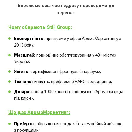
ЛЕМОНҐРАС ДОМАШНІЙ
Бережемо ваш час і одразу переходимо до
переваг:
Може використовуватися:
в готелях,
торгових центрах, аптеках, медичних
Чому обирають StH Group:
центрах та установах.
Експертність:
працюємо у сфері АромаМаркетингу з
2013 року;
Масштаб:
повноцінне обслуговування у 43+ містах
ЗАМОВИТИ
України;
Якість:
сертифіковані французькі парфуми;
Технологічність:
професійне НАНО-обладнання;
Довіра:
понад 1000 клієнтів з послугою «Ароматизація
під ключ».
Що дає АромаМаркетинг:
Прибуток:
збільшення продажів та емоційний звʼязок
Замовте технічний розрахунок
з покупцями;