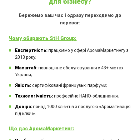
для бізнесу?
АРОМАДИФУЗОР
Бережемо ваш час і одразу переходимо до
БАМБУКОВИЙ МІКС
переваг:
Ємність:
100 мл
Чому обирають StH Group:
Аромат:
солодкуватий запах
молодого бамбука та огіркової
Експертність:
працюємо у сфері АромаМаркетингу з
грядки
2013 року;
Аромадифузор:
з французькою
Масштаб:
повноцінне обслуговування у 43+ містах
ароматичною рідиною та
України;
комплектом бамбукових паличок
Якість:
сертифіковані французькі парфуми;
550.00
₴
Технологічність:
професійне НАНО-обладнання;
Довіра:
понад 1000 клієнтів з послугою «Ароматизація
під ключ».
КУПИТИ
Що дає АромаМаркетинг: