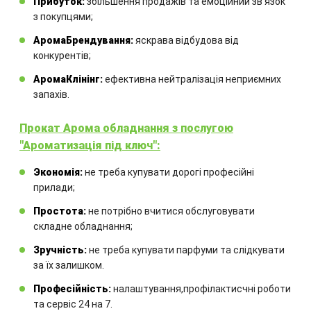
Прибуток:
збільшення продажів та емоційний звʼязок
з покупцями;
Замовте технічний розрахунок
АромаБрендування:
яскрава відбудова від
конкурентів;
обладнання
АромаКлінінг:
ефективна нейтралізація неприємних
запахів.
Комбінація обладнання
розраховується для кожного
Прокат Арома обладнання з послугою
окремого проекту.
"Ароматизація під ключ":
Экономія:
не треба купувати дорогі професійні
прилади;
Простота:
не потрібно вчитися обслуговувати
складне обладнання;
Зручність:
не треба купувати парфуми та слідкувати
за їх залишком.
ЗАМОВИТИ
Професійність:
налаштування,профілактисчні роботи
та сервіс 24 на 7.