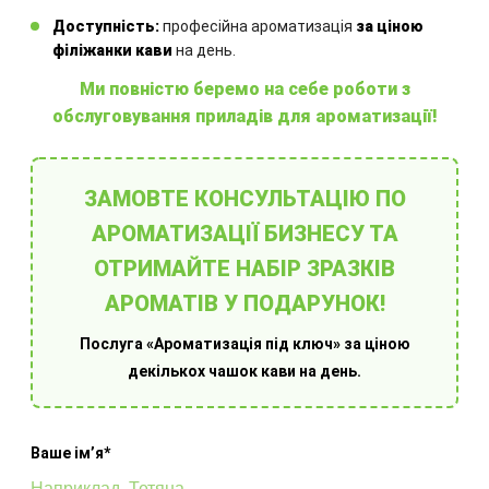
Інші товари
Доступність:
професійна ароматизація
за ціною
філіжанки кави
на день.
Ми повністю беремо на себе роботи з
обслуговування приладів для ароматизації!
ЗАМОВТЕ КОНСУЛЬТАЦІЮ ПО
АРОМАТИЗАЦІЇ БИЗНЕСУ ТА
Обладнання для ароматизації приміщень
ОТРИМАЙТЕ НАБІР ЗРАЗКІВ
АРОМАТІВ У ПОДАРУНОК!
Послуга «Ароматизація під ключ» за ціною
декількох чашок кави на день.
Ваше імʼя*
Оберіть готове рішення