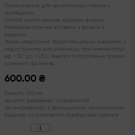
Призначення: для ароматизації повітря у
приміщенні.
Спосіб застосування: відкрити флакон,
бамбукові палички вставити у флакон з
рідиною.
Умови зберігання: зберігати щільно закритим, у
недоступному для дітей місці, при температурі
від + 5С до + 25С. Уникати потрапляння прямих
сонячних променів.
600.00
₴
Ємність:
100 мл
Аромат:
деревний і трав'янистий
Аромадифузор:
з французькою ароматичною
рідиною та комплектом бамбукових паличок
Кількість: