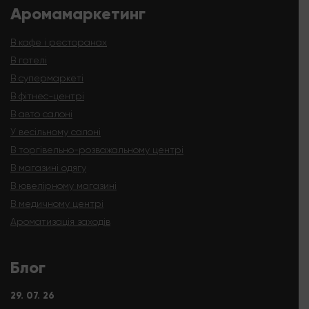
Аромамаркетинг
В кафе і ресторанах
В готелі
В супермаркеті
В фітнес-центрі
В авто салоні
У весільному салоні
В торгівельно-розважальному центрі
В магазині одягу
В ювелірному магазині
В медичному центрі
Ароматизація заходів
Блог
29. 07. 26