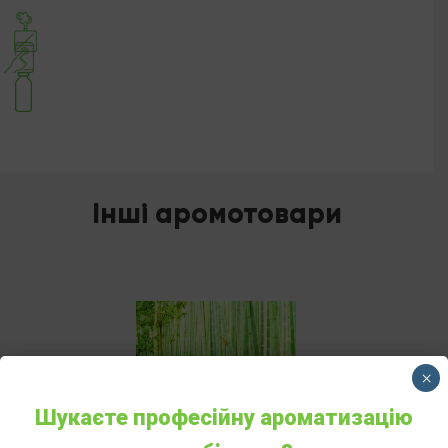
Інші аромотовари
×
Шукаєте професійну ароматизацію