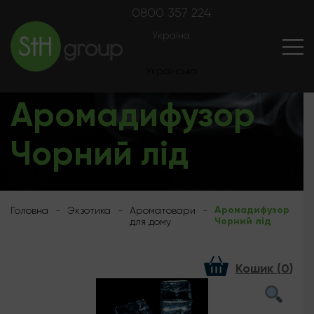
0800 357 224
Україна
Українська
Экзотика
Русский
Аромадифузор
Чорний лід
Аромадифузор
Головна
-
Экзотика
-
Ароматовари
-
Чорний лід
для дому
Кошик (
0
)