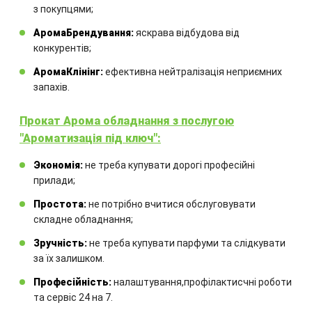
з покупцями;
Замовте технічний розрахунок
АромаБрендування:
яскрава відбудова від
обладнання
конкурентів;
АромаКлінінг:
ефективна нейтралізація неприємних
Комбінація обладнання
запахів.
розраховується для кожного
Прокат Арома обладнання з послугою
окремого проекту.
"Ароматизація під ключ":
Экономія:
не треба купувати дорогі професійні
прилади;
Простота:
не потрібно вчитися обслуговувати
складне обладнання;
Зручність:
не треба купувати парфуми та слідкувати
ЗАМОВИТИ
за їх залишком.
Професійність:
налаштування,профілактисчні роботи
та сервіс 24 на 7.