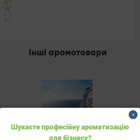
Інші аромотовари
×
Шукаєте професійну ароматизацію
АРОМАДИФУЗОР
для бізнесу?