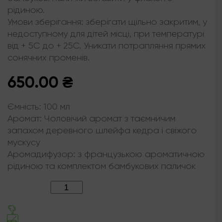
рідиною.
Умови зберігання: зберігати щільно закритим, у
недоступному для дітей місці, при температурі
від + 5С до + 25С. Уникати потрапляння прямих
сонячних променів.
650.00
₴
Ємність:
100 мл
Аромат:
Чоловічий аромат з таємничим
запахом деревного шлейфа кедра і свіжого
мускусу
Аромадифузор:
з французькою ароматичною
рідиною та комплектом бамбукових паличок
Кількість: