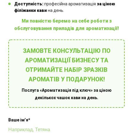
Інші товари
Доступність:
професійна ароматизація
за ціною
філіжанки кави
на день.
Ми повністю беремо на себе роботи з
обслуговування приладів для ароматизації!
ЗАМОВТЕ КОНСУЛЬТАЦІЮ ПО
Обладнання для ароматизації приміщень
АРОМАТИЗАЦІЇ БИЗНЕСУ ТА
ОТРИМАЙТЕ НАБІР ЗРАЗКІВ
АРОМАТІВ У ПОДАРУНОК!
Послуга «Ароматизація під ключ» за ціною
декількох чашок кави на день.
Ваше імʼя*
Оберіть готове рішення