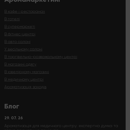
В кафе і ресторанах
В готелі
В супермаркеті
В фітнес-центрі
В авто салоні
У весільному салоні
В торгівельно-розважальному центрі
В магазині одягу
В ювелірному магазині
В медичному центрі
Ароматизація заходів
Блог
29. 07. 26
Ароматизація для медичного центру: експертна думка та