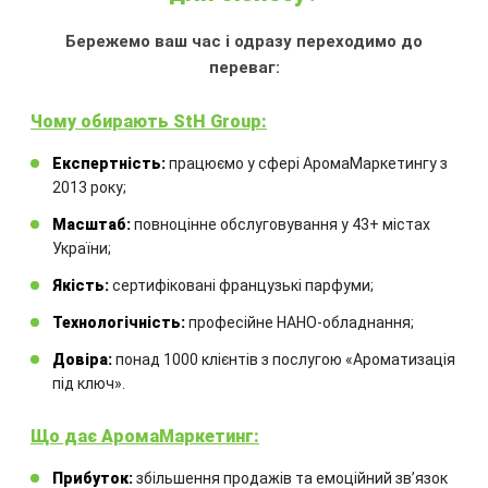
ОКЕАНСЬКИЙ КРУЇЗ
Бережемо ваш час і одразу переходимо до
переваг:
Ємність:
100 мл
Аромат:
для зон відпочинку і
Чому обирають StH Group:
релаксації. Солонуватий аромат
океану і романтики
Експертність:
працюємо у сфері АромаМаркетингу з
Аромадифузор:
з французькою
2013 року;
ароматичною рідиною та
Масштаб:
повноцінне обслуговування у 43+ містах
комплектом бамбукових паличок
України;
600.00
₴
Якість:
сертифіковані французькі парфуми;
Технологічність:
професійне НАНО-обладнання;
КУПИТИ
Довіра:
понад 1000 клієнтів з послугою «Ароматизація
під ключ».
Що дає АромаМаркетинг:
Прибуток:
збільшення продажів та емоційний звʼязок