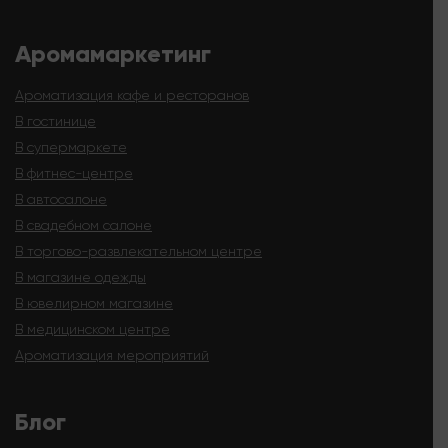
Аромамаркетинг
Ароматизация кафе и ресторанов
В гостинице
В супермаркете
В фитнес-центре
В автосалоне
В свадебном салоне
В торгово-развлекательном центре
В магазине одежды
В ювелирном магазине
В медицинском центре
Ароматизация мероприятий
Блог