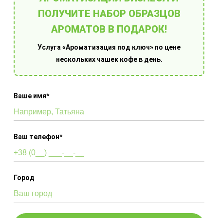
Ароматизация под
ПОЛУЧИТЕ НАБОР ОБРАЗЦОВ
ключ
АРОМАТОВ В ПОДАРОК!
Услуга «Ароматизация под ключ» по цене
Услуга "Ароматизация под ключ" – это
нескольких чашек кофе в день.
практическое решение для системных
предпринимателей. По факту вы получаете
хороший аромат в своем помещении, а все
Ваше имя*
заботы мы берем на себя.
ЗАКАЗАТЬ РАСЧЕТ
Ваш телефон*
Покупка арома
Город
оборудования