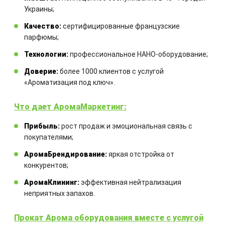
Закажите технический расчет
Украины;
оборудования
Качество:
сертифицированные французские
парфюмы;
Комбинация оборудования
Технологии:
профессиональное НАНО-оборудование;
рассчитывается для каждого
отдельного проекта
Доверие:
более 1000 клиентов с услугой
«Ароматизация под ключ».
Что дает АромаМаркетинг:
Прибыль:
рост продаж и эмоциональная связь с
покупателями;
АромаБрендирование:
яркая отстройка от
конкурентов;
ЗАКАЗАТЬ
АромаКлининг:
эффективная нейтрализация
неприятных запахов.
Другие товары
Прокат Арома оборудования вместе с услугой