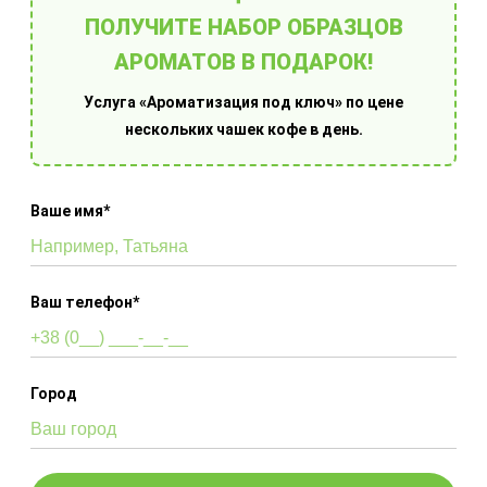
Ароматизация под
ПОЛУЧИТЕ НАБОР ОБРАЗЦОВ
АРОМАТОВ В ПОДАРОК!
ключ
Услуга «Ароматизация под ключ» по цене
нескольких чашек кофе в день.
Услуга "Ароматизация под ключ" – это
практическое решение для системных
предпринимателей. По факту вы получаете
Ваше имя*
хороший аромат в своем помещении, а все
заботы мы берем на себя.
Ваш телефон*
ЗАКАЗАТЬ РАСЧЕТ
Покупка арома
Город
оборудования