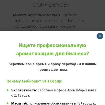
CONFIDENCE»
Может использоваться
:
Фитнес-
клубы премиум-сегмента. Магазины
молодежной одежды и концепт-
сторов. Бьюти-пространства для
×
мужчин. Современные офисы и
переговорные зоны. Ночные клубы и
Ищете профессиональную
лаунж-зоны
ароматизацию для бизнеса?
Тип аромата
:
мужской
Бережем ваше время и сразу переходим к нашим
преимуществам:
ЗАКАЗАТЬ
Почему выбирают StH Group:
Экспертность:
работаем в сфере АромаМаркетинга
с 2013 года;
Масштаб:
полноценное обслуживание в 43+ городах