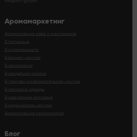
info@sth-gr.com
Аромамаркетинг
Ароматизация кафе и ресторанов
В гостинице
В супермаркете
В фитнес-центре
В автосалоне
В свадебном салоне
В торгово-развлекательном центре
В магазине одежды
В ювелирном магазине
В медицинском центре
Ароматизация мероприятий
Блог