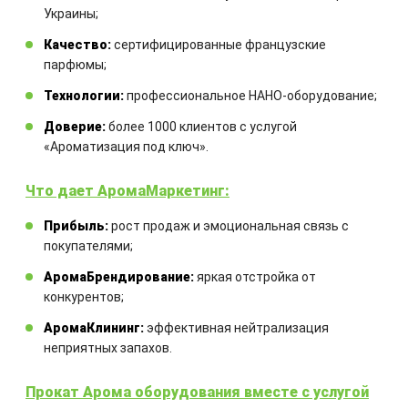
Закажите технический расчет
Украины;
оборудования
Качество:
сертифицированные французские
парфюмы;
Комбинация оборудования
Технологии:
профессиональное НАНО-оборудование;
рассчитывается для каждого
Доверие:
более 1000 клиентов с услугой
отдельного проекта
«Ароматизация под ключ».
Что дает АромаМаркетинг:
Прибыль:
рост продаж и эмоциональная связь с
покупателями;
АромаБрендирование:
яркая отстройка от
конкурентов;
ЗАКАЗАТЬ
АромаКлининг:
эффективная нейтрализация
неприятных запахов.
Прокат Арома оборудования вместе с услугой
Другие товары