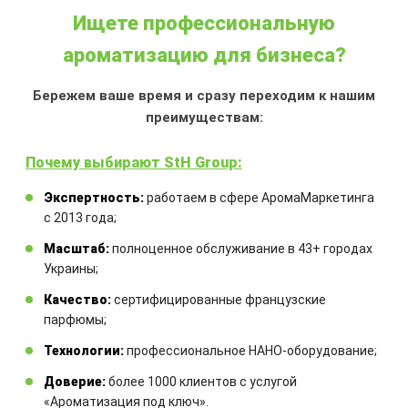
Ищете профессиональную
ароматизацию для бизнеса?
P. RABANNE «PURE XS NIGHT»
Бережем ваше время и сразу переходим к нашим
преимуществам:
Может использоваться
:
Вечерние
деловые мероприятия, гала-ужины и
Почему выбирают StH Group:
коктейли. Работа в индустрии
Экспертность:
работаем в сфере АромаМаркетинга
развлечений, ночного бизнеса или
с 2013 года;
PR. Деловые свидания. Сферы
креатива и моды
Масштаб:
полноценное обслуживание в 43+ городах
Тип аромата
:
мужской
Украины;
Качество:
сертифицированные французские
парфюмы;
ЗАКАЗАТЬ
Технологии:
профессиональное НАНО-оборудование;
Доверие:
более 1000 клиентов с услугой
«Ароматизация под ключ».