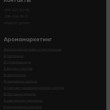
099-243-30-94
098-045-78-11
info@sth-gr.com
Аромамаркетинг
Ароматизация кафе и ресторанов
В гостинице
В супермаркете
В фитнес-центре
В автосалоне
В свадебном салоне
В торгово-развлекательном центре
В магазине одежды
В ювелирном магазине
В медицинском центре