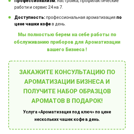
Профессионализм:
настройка, профилактические
работи и сервис 24 на 7.
Доступность:
профессиональная ароматизация
по
Другие товары
цене чашки кофе
в день.
Мы полностью берем на себе работы по
обслуживанию приборов для Ароматизации
вашего Бизнеса !
ЗАКАЖИТЕ КОНСУЛЬТАЦИЮ ПО
О
Ароматы
АРОМАТИЗАЦИИ БИЗНЕСА И
п
ПОЛУЧИТЕ НАБОР ОБРАЗЦОВ
АРОМАТОВ В ПОДАРОК!
Услуга «Ароматизация под ключ» по цене
нескольких чашек кофе в день.