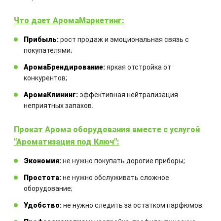
Что дает АромаМаркетинг:
Прибыль:
рост продаж и эмоциональная связь с
покупателями;
Закажите технический расчет
АромаБрендирование:
яркая отстройка от
оборудования
конкурентов;
АромаКлининг:
эффективная нейтрализация
Комбинация оборудования
неприятных запахов.
рассчитывается для каждого
отдельного проекта
Прокат Арома оборудования вместе с услугой
"Ароматизация под Ключ":
Экономия:
не нужно покупать дорогие приборы;
Простота:
не нужно обслуживать сложное
оборудование;
Удобство:
не нужно следить за остатком парфюмов.
ЗАКАЗАТЬ