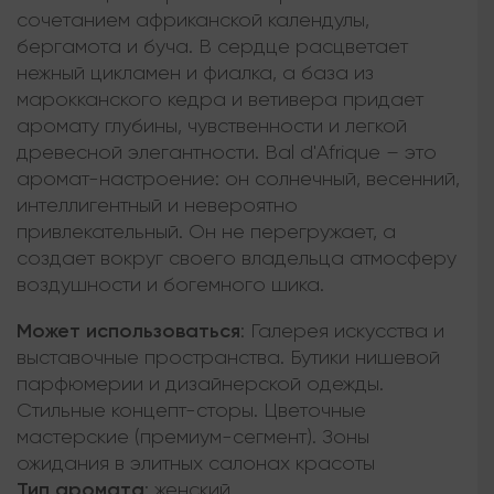
сочетанием африканской календулы,
бергамота и буча. В сердце расцветает
нежный цикламен и фиалка, а база из
марокканского кедра и ветивера придает
аромату глубины, чувственности и легкой
древесной элегантности. Bal d'Afrique – это
аромат-настроение: он солнечный, весенний,
интеллигентный и невероятно
привлекательный. Он не перегружает, а
создает вокруг своего владельца атмосферу
воздушности и богемного шика.
Может использоваться
:
Галерея искусства и
выставочные пространства. Бутики нишевой
парфюмерии и дизайнерской одежды.
Стильные концепт-сторы. Цветочные
мастерские (премиум-сегмент). Зоны
ожидания в элитных салонах красоты
Тип аромата
:
женский