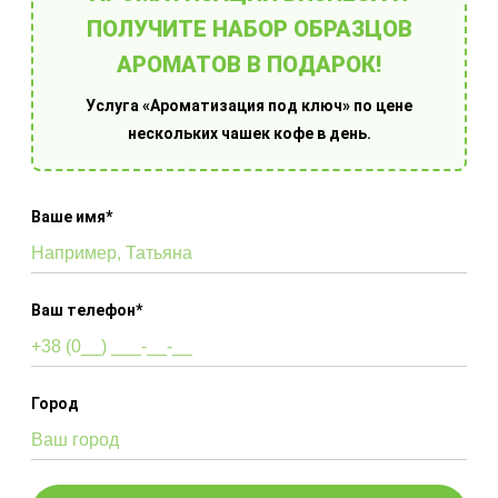
Ароматизация под
ПОЛУЧИТЕ НАБОР ОБРАЗЦОВ
ключ
АРОМАТОВ В ПОДАРОК!
Услуга «Ароматизация под ключ» по цене
Услуга "Ароматизация под ключ" – это
нескольких чашек кофе в день.
практическое решение для системных
предпринимателей. По факту вы получаете
хороший аромат в своем помещении, а все
Ваше имя*
заботы мы берем на себя.
ЗАКАЗАТЬ РАСЧЕТ
Ваш телефон*
Покупка арома
Город
оборудования