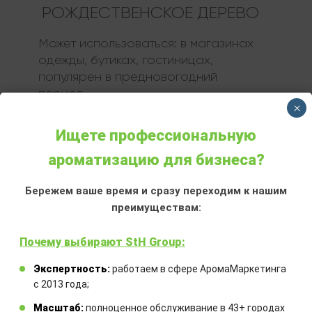
РОЖДЕСТВЕНСКОЕ ДЕРЕВО
Может использоваться:
в магазинах
одежды, бутиках, гостиницах,
популярен в предновогодний
период
×
Ищете профессиональную
ЗАКАЗАТЬ
ароматизацию для бизнеса?
Бережем ваше время и сразу переходим к нашим
преимуществам:
Почему выбирают StH Group:
Экспертность:
работаем в сфере АромаМаркетинга
с 2013 года;
Закажите технический расчет
Масштаб:
полноценное обслуживание в 43+ городах