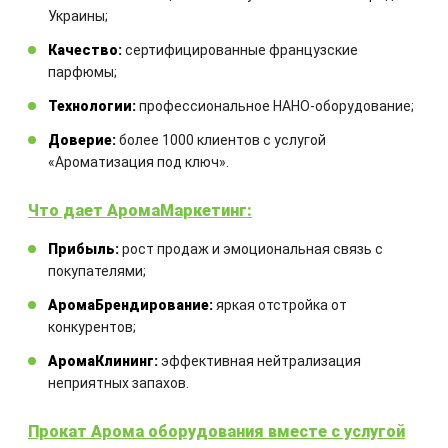
Украины;
оборудования
Качество:
сертифицированные французские
парфюмы;
Комбинация оборудования
Технологии:
профессиональное НАНО-оборудование;
рассчитывается для каждого
отдельного проекта
Доверие:
более 1000 клиентов с услугой
«Ароматизация под ключ».
Что дает АромаМаркетинг:
Прибыль:
рост продаж и эмоциональная связь с
покупателями;
АромаБрендирование:
яркая отстройка от
конкурентов;
ЗАКАЗАТЬ
АромаКлининг:
эффективная нейтрализация
неприятных запахов.
Другие товары
Прокат Арома оборудования вместе с услугой