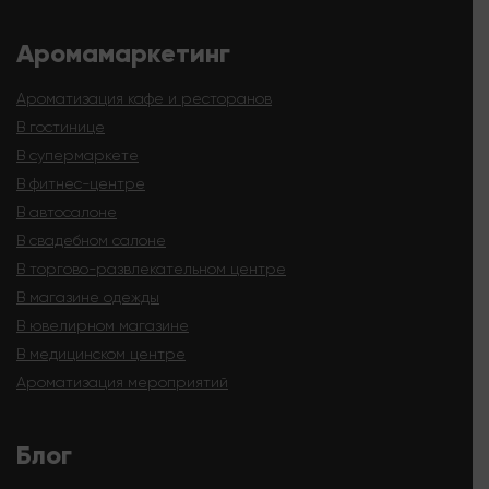
Аромамаркетинг
Ароматизация кафе и ресторанов
В гостинице
В супермаркете
В фитнес-центре
В автосалоне
В свадебном салоне
В торгово-развлекательном центре
В магазине одежды
В ювелирном магазине
В медицинском центре
Ароматизация мероприятий
Блог