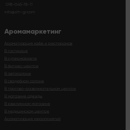
098-045-78-11
info@sth-gr.com
Аромамаркетинг
Ароматизация кафе и ресторанов
В гостинице
В супермаркете
В фитнес-центре
В автосалоне
В свадебном салоне
В торгово-развлекательном центре
В магазине одежды
В ювелирном магазине
В медицинском центре
Ароматизация мероприятий