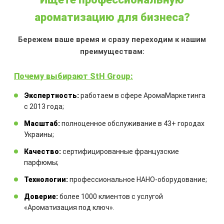
ароматизацию для бизнеса?
АРОМАДИФФУЗОР
ФРАНЦУЗСКИЙ АРОМАТ
Бережем ваше время и сразу переходим к нашим
преимуществам:
Объем:
100 мл
Аромат:
сладкий весенний
Почему выбирают StH Group:
французский аромат свободы,
романтики и красивой любви
Экспертность:
работаем в сфере АромаМаркетинга
Аромадиффузор:
с французской
с 2013 года;
ароматической жидкостью и
Масштаб:
полноценное обслуживание в 43+ городах
комплектом бамбуковых палочек
Украины;
700,00
₴
Качество:
сертифицированные французские
парфюмы;
Технологии:
профессиональное НАНО-оборудование;
КУПИТЬ
Доверие:
более 1000 клиентов с услугой
«Ароматизация под ключ».