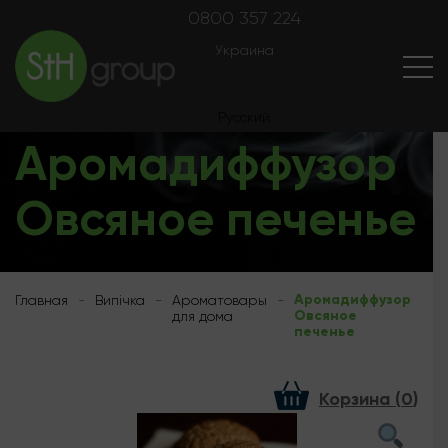
0800 357 224
Украина
Українська
Випічка
Русский
Аромадиффузор
Овсяное печенье
Аромадиффузор
Главная
-
Випічка
-
Ароматовары
-
Овсяное
для дома
печенье
Корзина (
0
)