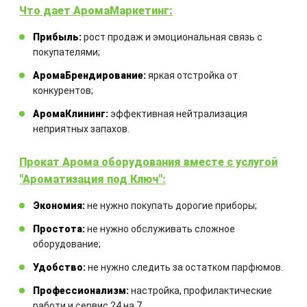
Что дает АромаМаркетинг:
Закажите технический расчет
Прибыль:
рост продаж и эмоциональная связь с
покупателями;
оборудования
АромаБрендирование:
яркая отстройка от
конкурентов;
Комбинация оборудования
АромаКлининг:
эффективная нейтрализация
рассчитывается для каждого
неприятных запахов.
отдельного проекта
Прокат Арома оборудования вместе с услугой
"Ароматизация под Ключ":
Экономия:
не нужно покупать дорогие приборы;
Простота:
не нужно обслуживать сложное
оборудование;
ЗАКАЗАТЬ
Удобство:
не нужно следить за остатком парфюмов.
Профессионализм:
настройка, профилактические
работи и сервис 24 на 7.