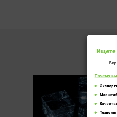
Ищете 
Бер
Почему вы
Эксперт
Масштаб
Качество
Технолог