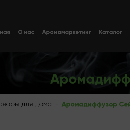
вная
О нас
Аромамаркетинг
Каталог
Аромадифф
овары для дома
-
Аромадиффузор Се