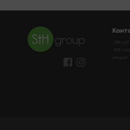
Конт
099-243
098-045-
info@sth