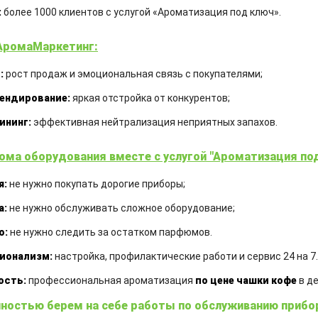
:
более 1000 клиентов с услугой «Ароматизация под ключ».
АромаМаркетинг:
:
рост продаж и эмоциональная связь с покупателями;
Д
АРОМАДИФФУЗОР ГОЛУБАЯ
ендирование:
яркая отстройка от конкурентов;
РЕКА
ининг:
эффективная нейтрализация неприятных запахов.
м
Объем:
100 мл
О
ома оборудования вместе с услугой "Ароматизация под
Аромат:
прекрасно подойдет для
Ар
ароматизации зон отдыха и релаксации.
др
я:
не нужно покупать дорогие приборы;
Свежий аромат с запахом ветра и реки
му
а:
не нужно обслуживать сложное оборудование;
Аромадиффузор:
с французской
А
ароматической жидкостью и комплектом
ар
о:
не нужно следить за остатком парфюмов.
бамбуковых палочек
ба
ионализм:
настройка, профилактические работи и сервис 24 на 7.
ость:
профессиональная ароматизация
по цене чашки кофе
в де
650,00
₴
1
ностью берем на себе работы по обслуживанию прибо