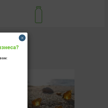
×
изнеса?
вам: