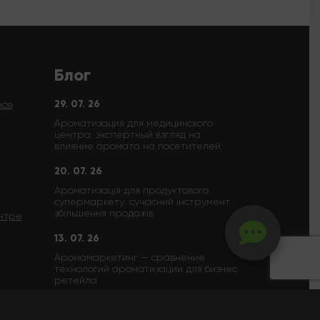
Блог
29. 07. 26
нов
Ароматизация для медицинского
центра: экспертный взгляд на
влияние аромата на посетителей
20. 07. 26
Ароматизація для продуктового
супермаркету: сучасний інструмент
збільшення продажів
нтре
13. 07. 26
Аромамаркетинг — сравнение
технологий ароматизации для бизнес
ретейла