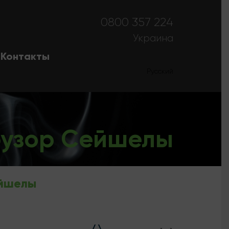
0800 357 224
Украина
Контакты
Українська
Русский
узор Сейшелы
йшелы