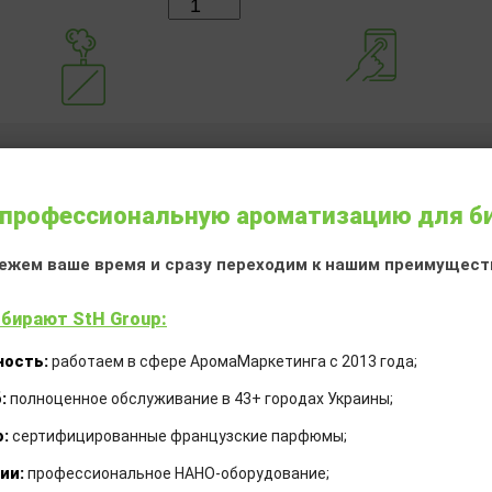
Количество:
Другие ароматовары
профессиональную ароматизацию для б
ежем ваше время и сразу переходим к нашим преимущест
бирают StH Group:
ность:
работаем в сфере АромаМаркетинга с 2013 года;
:
полноценное обслуживание в 43+ городах Украины;
:
сертифицированные французские парфюмы;
ии:
профессиональное НАНО-оборудование;