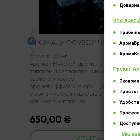
Доверие
Что дает 
Прибыль
НЫЙ
АРОМАДИФФУЗОР ЧЁРНЫЙ ЛЁ
АромаБр
АромаКл
Объем:
100 мл
Аромат:
Мужской аромат с таинственны
Прокат Ар
запахом древесного шлейфа кедра и
есный
свежего мускуса.
ули и
Экономи
Аромадиффузор:
с французской
Простот
ароматической жидкостью и комплектом
бамбуковых палочек
лектом
Удобств
Професс
650,00
₴
Доступн
Мы пол
КУПИТЬ