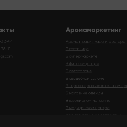
акты
Аромамаркетинг
-30-94
Ароматизация кафе и рестора
78-11
В гостинице
-gr.com
В супермаркете
В фитнес-центре
В автосалоне
В свадебном салоне
В торгово-развлекательном це
В магазине одежды
В ювелирном магазине
В медицинском центре
Ароматизация мероприятий