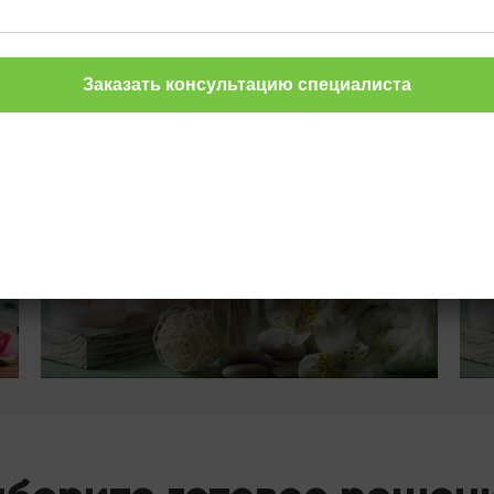
Другие товары
24
.com
Об
Ароматовары для дома
по