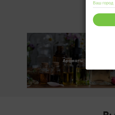
Telegram
Viber
0800-357-2
info@sth-gr
Ароматы