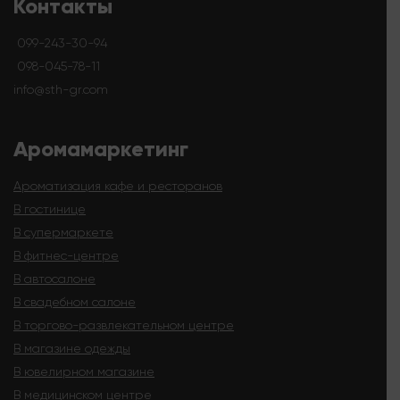
Контакты
099-243-30-94
098-045-78-11
info@sth-gr.com
Аромамаркетинг
Ароматизация кафе и ресторанов
В гостинице
В супермаркете
В фитнес-центре
В автосалоне
В свадебном салоне
В торгово-развлекательном центре
В магазине одежды
В ювелирном магазине
В медицинском центре