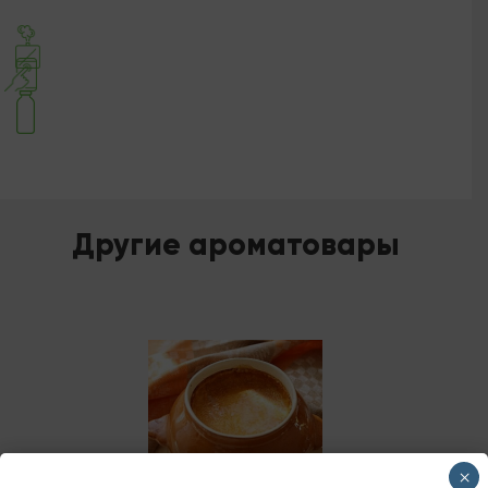
Другие ароматовары
×