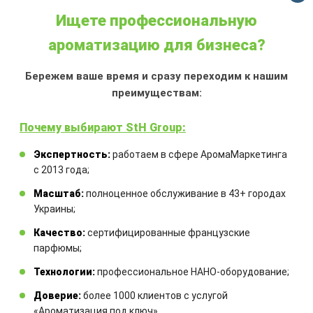
Ищете профессиональную
АРОМАДИФФУЗОР
ароматизацию для бизнеса?
ТОПЛЕНОЕ МОЛОКО
Бережем ваше время и сразу переходим к нашим
Объем:
100 мл
преимуществам:
Аромат:
аромат печенья с топленым
молоком, очень нежный и «вкусный»,
Почему выбирают StH Group:
именно то, что мы так любили в
детстве.
Экспертность:
работаем в сфере АромаМаркетинга
Аромадиффузор:
с французской
с 2013 года;
ароматической жидкостью и
Масштаб:
полноценное обслуживание в 43+ городах
комплектом бамбуковых палочек
Украины;
Качество:
сертифицированные французские
600,00
₴
парфюмы;
Технологии:
профессиональное НАНО-оборудование;
КУПИТЬ
Доверие:
более 1000 клиентов с услугой
«Ароматизация под ключ».