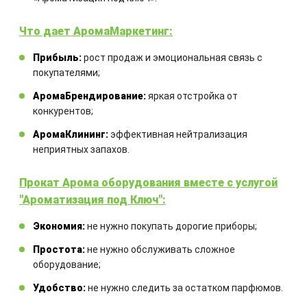
Что дает АромаМаркетинг:
Прибыль:
рост продаж и эмоциональная связь с
покупателями;
Закажите технический расчет
АромаБрендирование:
яркая отстройка от
оборудования
конкурентов;
АромаКлининг:
эффективная нейтрализация
Комбинация оборудования
неприятных запахов.
рассчитывается для каждого
отдельного проекта
Прокат Арома оборудования вместе с услугой
"Ароматизация под Ключ":
Экономия:
не нужно покупать дорогие приборы;
Простота:
не нужно обслуживать сложное
оборудование;
Удобство:
не нужно следить за остатком парфюмов.
ЗАКАЗАТЬ