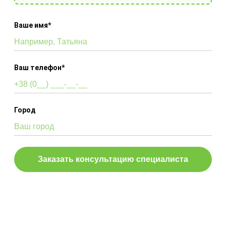
Ваше имя*
Выберите готовое решение
Ваш телефон*
Ароматизация под
ключ
Город
Услуга "Ароматизация под ключ" – это
практическое решение для системных
предпринимателей. По факту вы получаете
хороший аромат в своем помещении, а все
заботы мы берем на себя.
Telegram
Viber
0800-357-224
ЗАКАЗАТЬ РАСЧЕТ