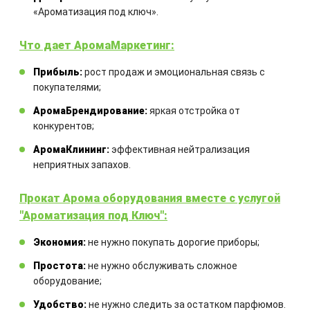
КУПИТЬ
«Ароматизация под ключ».
Что дает АромаМаркетинг:
Прибыль:
рост продаж и эмоциональная связь с
покупателями;
Закажите технический расчет
АромаБрендирование:
яркая отстройка от
конкурентов;
оборудования
АромаКлининг:
эффективная нейтрализация
неприятных запахов.
Комбинация оборудования
рассчитывается для каждого
Прокат Арома оборудования вместе с услугой
отдельного проекта
"Ароматизация под Ключ":
Экономия:
не нужно покупать дорогие приборы;
Простота:
не нужно обслуживать сложное
оборудование;
Удобство:
не нужно следить за остатком парфюмов.