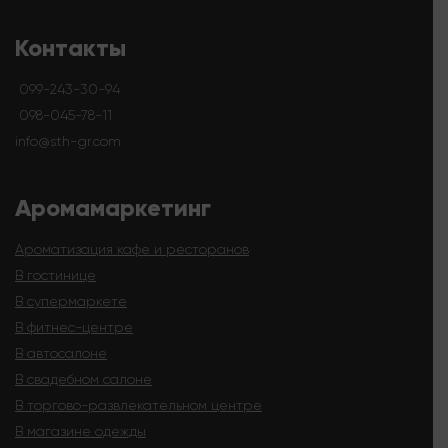
Контакты
099-243-30-94
098-045-78-11
info@sth-gr.com
Аромамаркетинг
Ароматизация кафе и ресторанов
В гостинице
В супермаркете
В фитнес-центре
В автосалоне
В свадебном салоне
В торгово-развлекательном центре
В магазине одежды