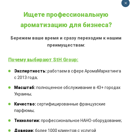
×
Ищете профессиональную
ароматизацию для бизнеса?
АРОМАДИФФУЗОР ВИШНЯ
Бережем ваше время и сразу переходим к нашим
преимуществам:
Объем:
100 мл
Аромат:
летний аромат спелой
Почему выбирают StH Group:
сочной вишни успокаивает и дает
энергию, вызывает ощущение
Экспертность:
работаем в сфере АромаМаркетинга
радости
с 2013 года;
Аромадиффузор:
с французской
Масштаб:
полноценное обслуживание в 43+ городах
ароматической жидкостью и
Украины;
комплектом бамбуковых палочек
Качество:
сертифицированные французские
550,00
₴
парфюмы;
Технологии:
профессиональное НАНО-оборудование;
Доверие:
более 1000 клиентов с услугой