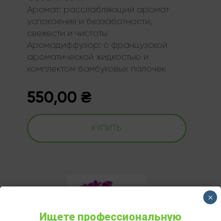
Аромат:
расслабляющий аромат
успокоения и беззаботности,
свежести и чистоты
Аромадиффузор:
с французской
ароматической жидкостью и
комплектом бамбуковых палочек
550,00
₴
КУПИТЬ
×
Ищете профессиональную