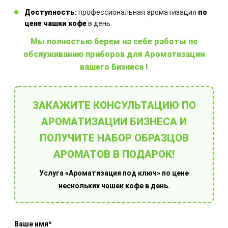
Аромадиффузор:
с французской
ароматической жидкостью и
Доступность:
профессиональная ароматизация
по
цене чашки кофе
в день.
комплектом бамбуковых палочек
Мы полностью берем на себе работы по
600,00
₴
обслуживанию приборов для Ароматизации
вашего Бизнеса !
КУПИТЬ
ЗАКАЖИТЕ КОНСУЛЬТАЦИЮ ПО
АРОМАТИЗАЦИИ БИЗНЕСА И
ПОЛУЧИТЕ НАБОР ОБРАЗЦОВ
АРОМАТОВ В ПОДАРОК!
Услуга «Ароматизация под ключ» по цене
нескольких чашек кофе в день.
Ваше имя*