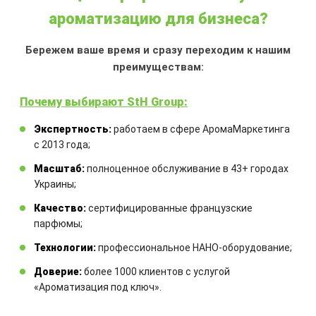
ароматизацию для бизнеса?
Бережем ваше время и сразу переходим к нашим
АРОМАДИФФУЗОР МАЛИНА
преимуществам:
ФИАЛКА
Почему выбирают StH Group:
Объем:
100 мл
Экспертность:
работаем в сфере АромаМаркетинга
Аромат:
легкие пудровые нотки с
с 2013 года;
цветочной свежестью, присутствует
едва уловимая нота сладости
Масштаб:
полноценное обслуживание в 43+ городах
Аромадиффузор:
с французской
Украины;
ароматической жидкостью и
Качество:
сертифицированные французские
комплектом бамбуковых палочек
парфюмы;
Технологии:
профессиональное НАНО-оборудование;
550,00
₴
Доверие:
более 1000 клиентов с услугой
«Ароматизация под ключ».
КУПИТЬ