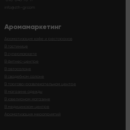
info@sth-gr.com
Аромамаркетинг
Ароматизация кафе и ресторанов
В гостинице
В супермаркете
В фитнес-центре
В автосалоне
В свадебном салоне
В торгово-развлекательном центре
В магазине одежды
В ювелирном магазине
В медицинском центре
Ароматизация мероприятий