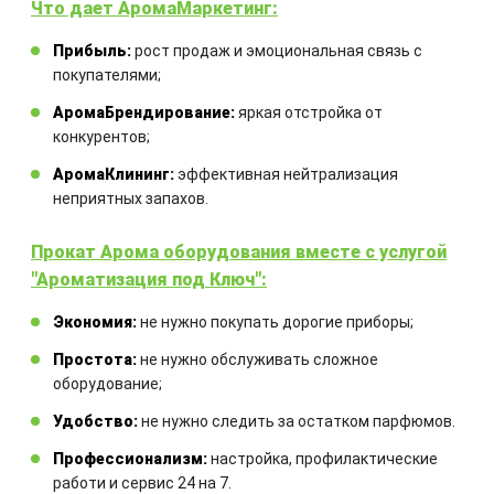
Что дает АромаМаркетинг:
Прибыль:
рост продаж и эмоциональная связь с
покупателями;
АромаБрендирование:
яркая отстройка от
конкурентов;
АромаКлининг:
эффективная нейтрализация
неприятных запахов.
Прокат Арома оборудования вместе с услугой
"Ароматизация под Ключ":
АРОМАДИФУЗОР ОРХИДЕЯ
Экономия:
не нужно покупать дорогие приборы;
Объем:
100 мл
Простота:
не нужно обслуживать сложное
Аромат:
с нотами ванили и спелых
оборудование;
фруктов, он кажется богатым и
изысканным, но при этом сочетает в
Удобство:
не нужно следить за остатком парфюмов.
себе ноты цветочной легкости и
Профессионализм:
настройка, профилактические
гармонии
работи и сервис 24 на 7.