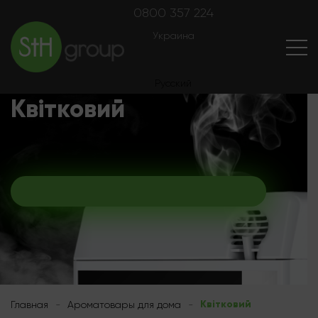
0800 357 224
Украина
Українська
Русский
Квітковий
Квітковий
Главная
-
Ароматовары для дома
-