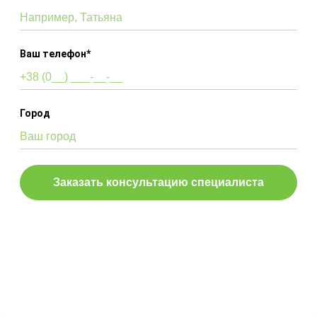
АРОМАДИФУЗОР
ХРИЗАНТЕМА
Объем:
100 мл
Ваш телефон*
Аромат:
своеобразный насыщенный
запах с нотами полыни и лимона,
слегка заметна сладость, которая
Город
придает свежесть и узнаваемость
этому аромату
Аромадиффузор:
с французской
ароматической жидкостью и
комплектом бамбуковых палочек
600,00
₴
Telegram
Viber
0800-357-224
КУПИТЬ
info@sth-gr.com