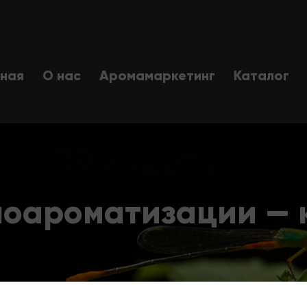
вная
О нас
Аромамаркетинг
Каталог
ноароматизации — 