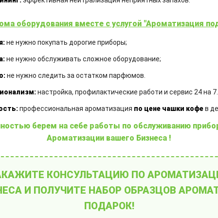
ининг:
эффективная нейтрализация неприятных запахов.
ы и свободно перемещаются в помещении, равном
особны не опадать на пол в течение 14 часов.
ома оборудования вместе с услугой "Ароматизация под
й интенсивности, это означает, что мы можем аро
я:
не нужно покупать дорогие приборы;
ов тысяч квадратных метров.
ы можем настроить оборудование так, чтобы в мом
а:
не нужно обслуживать сложное оборудование;
гда помещение уже насыщено ароматом чуть помень
о:
не нужно следить за остатком парфюмов.
нсивность ароматизации может быть максимальной.
тиц» экологически безопасна.
ионализм:
настройка, профилактические работи и сервис 24 на 7.
в микро пыль без применения каких либо химическ
ость:
профессиональная ароматизация
по цене чашки кофе
в де
ностью берем на себе работы по обслуживанию прибо
тизации
абсолютно естественен, потому что так пах
Ароматизации вашего Бизнеса !
вьев.
 АЭРОЗОЛЬ ЭТО ОПАСНО
АКАЖИТЕ КОНСУЛЬТАЦИЮ ПО АРОМАТИЗАЦ
НЕСА И ПОЛУЧИТЕ НАБОР ОБРАЗЦОВ АРОМАТ
 течение многих столетий. В древнем Китае исполь
ПОДАРОК!
ки с высушенными целебными травами, а средневек