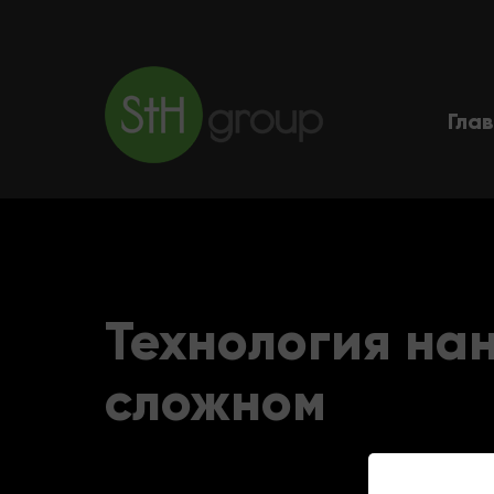
Гла
Технология на
сложном