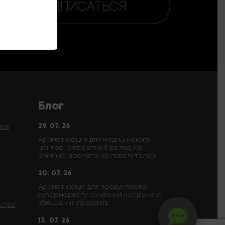
ПОДПИСАТЬСЯ
Блог
29. 07. 26
нов
Ароматизация для медицинского
центра: экспертный взгляд на
влияние аромата на посетителей
20. 07. 26
Ароматизація для продуктового
супермаркету: сучасний інструмент
збільшення продажів
нтре
13. 07. 26