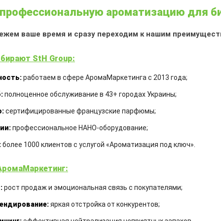
профессиональную ароматизацию для б
ежем ваше время и сразу переходим к нашим преимущест
наноароматизации — коротко о сложн
бирают StH Group:
НаноАроматизации, которая обладает рядом очен
ность:
работаем в сфере АромаМаркетинга с 2013 года;
:
полноценное обслуживание в 43+ городах Украины;
анном методе сухого газа. Для этого в специальн
:
сертифицированные французские парфюмы;
ления, под действием которой парфюмерное масло
ии:
профессиональное НАНО-оборудование;
:
более 1000 клиентов с услугой «Ароматизация под ключ».
 меньше толщины волоса примерно в 20 раз.
АромаМаркетинг:
А ТЕХНОЛОГИИ НАНОАРОМАТИЗА
:
рост продаж и эмоциональная связь с покупателями;
ендирование:
яркая отстройка от конкурентов;
 «тяжелые» масляные парфюмерные композиции.
спыления аромамасла мы не используем токсичные 