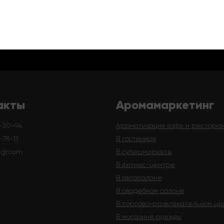
24
.com
акты
Аромамаркетинг
-30-94
Ароматизация кафе и рестора
78-11
В гостинице
-gr.com
В супермаркете
В фитнес-центре
В автосалоне
В свадебном салоне
В торгово-развлекательном це
В магазине одежды