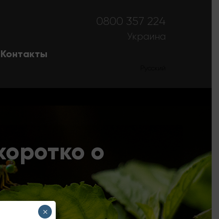
0800 357 224
Украина
Контакты
Українська
Русский
коротко о
×