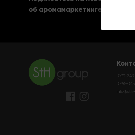
0800-357-2
об аромамаркетинге
info@sth-gr
Конт
099-243
098-045-
info@sth