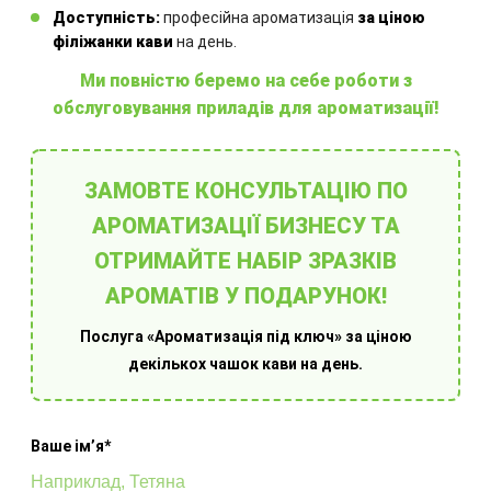
Інші товари
Доступність:
професійна ароматизація
за ціною
філіжанки кави
на день.
Ми повністю беремо на себе роботи з
обслуговування приладів для ароматизації!
ЗАМОВТЕ КОНСУЛЬТАЦІЮ ПО
Ароматовари для дому
О
АРОМАТИЗАЦІЇ БИЗНЕСУ ТА
ОТРИМАЙТЕ НАБІР ЗРАЗКІВ
АРОМАТІВ У ПОДАРУНОК!
Послуга «Ароматизація під ключ» за ціною
декількох чашок кави на день.
Ваше імʼя*
Оберіть готове рішення