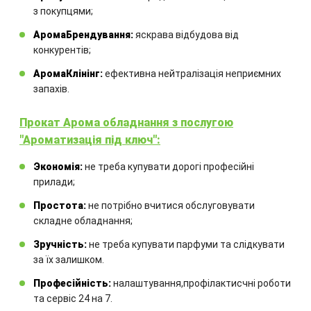
з покупцями;
Замовте технічний розрахунок
АромаБрендування:
яскрава відбудова від
обладнання
конкурентів;
АромаКлінінг:
ефективна нейтралізація неприємних
Комбінація обладнання
запахів.
розраховується для кожного
Прокат Арома обладнання з послугою
окремого проекту.
"Ароматизація під ключ":
Экономія:
не треба купувати дорогі професійні
прилади;
Простота:
не потрібно вчитися обслуговувати
складне обладнання;
Зручність:
не треба купувати парфуми та слідкувати
ЗАМОВИТИ
за їх залишком.
Професійність:
налаштування,профілактисчні роботи
та сервіс 24 на 7.