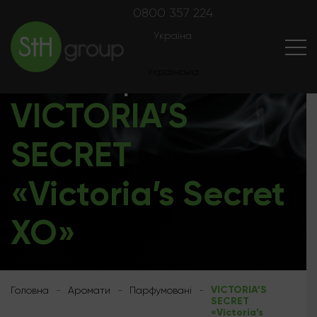
0800 357 224
Україна
Українська
Аромати
Русский
VICTORIA’S
SECRET
«Victoria’s Secret
XO»
VICTORIA’S
Головна
-
Аромати
-
Парфумовані
-
SECRET
«Victoria’s