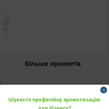
Більше ароматів
×
Шукаєте професійну ароматизацію
для бізнесу?