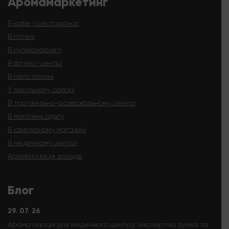
Аромамаркетинг
В кафе і ресторанах
В готелі
В супермаркеті
В фітнес-центрі
В авто салоні
У весільному салоні
В торгівельно-розважальному центрі
В магазині одягу
В ювелірному магазині
В медичному центрі
Ароматизація заходів
Блог
29. 07. 26
Ароматизація для медичного центру: експертна думка та