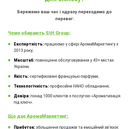
Бережемо ваш час і одразу переходимо до
переваг:
ГОЛУБА РІКА
Чому обирають StH Group:
Може використовуватися:
в салонах
Експертність:
працюємо у сфері АромаМаркетингу з
краси, перукарнях, фітнес центрах,
2013 року;
масажних салонах.
Масштаб:
повноцінне обслуговування у 43+ містах
України;
ЗАМОВИТИ
Якість:
сертифіковані французькі парфуми;
Технологічність:
професійне НАНО-обладнання;
Довіра:
понад 1000 клієнтів з послугою «Ароматизація
під ключ».
Що дає АромаМаркетинг:
Прибуток:
збільшення продажів та емоційний звʼязок