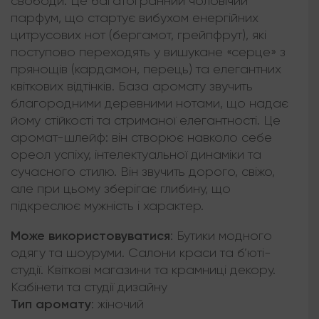
свободи. Це багатогранний чоловічий
парфум, що стартує вибухом енергійних
цитрусових нот (бергамот, грейпфрут), які
поступово переходять у вишукане «серце» з
прянощів (кардамон, перець) та елегантних
квіткових відтінків. База аромату звучить
благородними деревними нотами, що надає
йому стійкості та стриманої елегантності. Це
аромат-шлейф: він створює навколо себе
ореол успіху, інтелектуальної динаміки та
сучасного стилю. Він звучить дорого, свіжо,
але при цьому зберігає глибину, що
підкреслює мужність і характер.
Може використовуватися
:
Бутики модного
одягу та шоуруми. Салони краси та б’юті-
студії. Квіткові магазини та крамниці декору.
Кабінети та студії дизайну
Тип аромату
:
жіночий