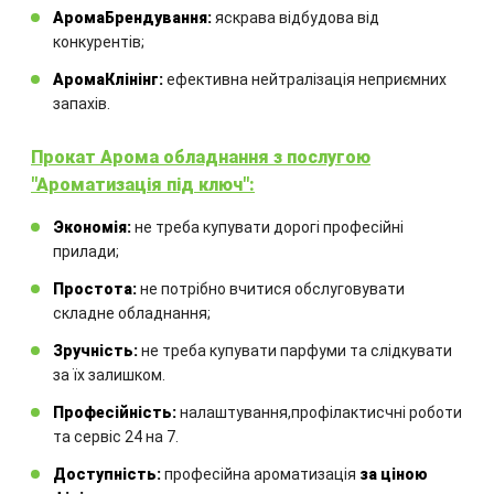
АромаБрендування:
яскрава відбудова від
обладнання
конкурентів;
АромаКлінінг:
ефективна нейтралізація неприємних
Комбінація обладнання
запахів.
розраховується для кожного
окремого проекту.
Прокат Арома обладнання з послугою
"Ароматизація під ключ":
Экономія:
не треба купувати дорогі професійні
прилади;
Простота:
не потрібно вчитися обслуговувати
складне обладнання;
Зручність:
не треба купувати парфуми та слідкувати
ЗАМОВИТИ
за їх залишком.
Професійність:
налаштування,профілактисчні роботи
та сервіс 24 на 7.
Інші товари
Доступність:
професійна ароматизація
за ціною