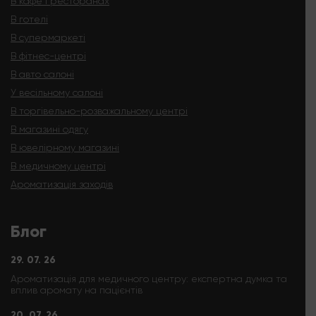
В кафе і ресторанах
В готелі
В супермаркеті
В фітнес-центрі
В авто салоні
У весільному салоні
В торгівельно-розважальному центрі
В магазині одягу
В ювелірному магазині
В медичному центрі
Ароматизація заходів
Блог
29. 07. 26
Ароматизація для медичного центру: експертна думка та
вплив аромату на пацієнтів
20. 07. 26