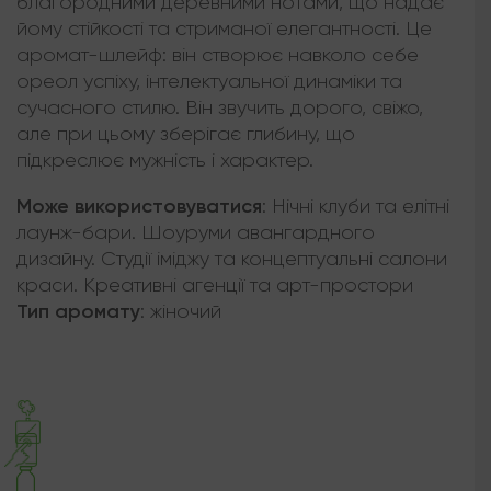
благородними деревними нотами, що надає
йому стійкості та стриманої елегантності. Це
аромат-шлейф: він створює навколо себе
ореол успіху, інтелектуальної динаміки та
сучасного стилю. Він звучить дорого, свіжо,
але при цьому зберігає глибину, що
підкреслює мужність і характер.
Може використовуватися
:
Нічні клуби та елітні
лаунж-бари. Шоуруми авангардного
дизайну. Студії іміджу та концептуальні салони
краси. Креативні агенції та арт-простори
Тип аромату
:
жіночий