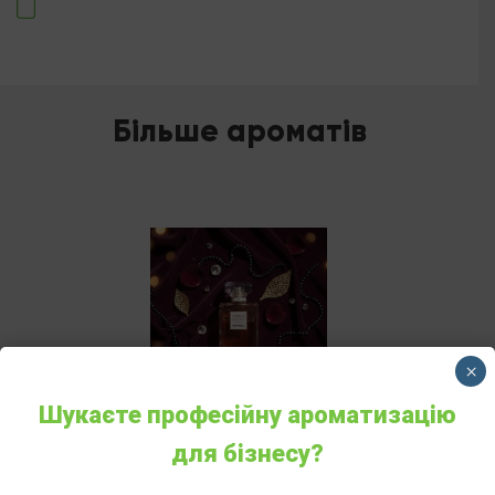
Більше ароматів
×
Шукаєте професійну ароматизацію
CHANEL «COCO
для бізнесу?
MADEMOISELLE INTENSE»