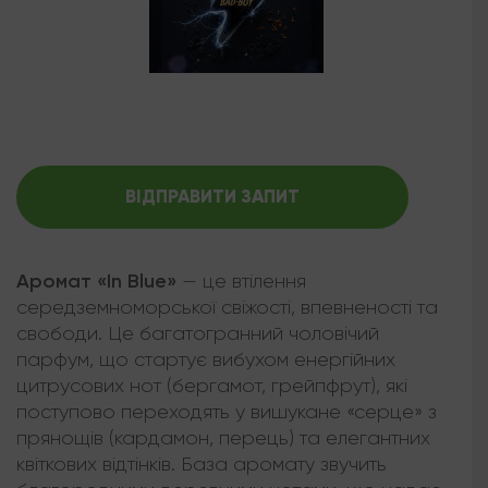
ВІДПРАВИТИ ЗАПИТ
Аромат «In Blue»
— це втілення
середземноморської свіжості, впевненості та
свободи. Це багатогранний чоловічий
парфум, що стартує вибухом енергійних
цитрусових нот (бергамот, грейпфрут), які
поступово переходять у вишукане «серце» з
прянощів (кардамон, перець) та елегантних
квіткових відтінків. База аромату звучить