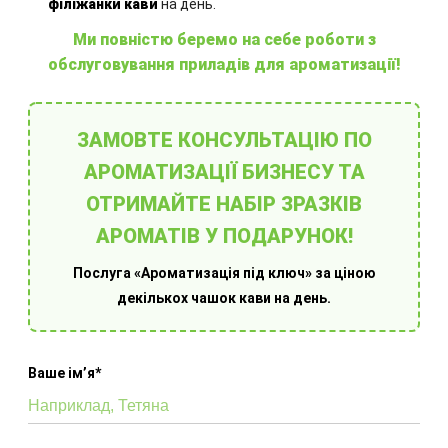
філіжанки кави
на день.
Ми повністю беремо на себе роботи з
обслуговування приладів для ароматизації!
Обладнання для ароматизації приміщень
ЗАМОВТЕ КОНСУЛЬТАЦІЮ ПО
АРОМАТИЗАЦІЇ БИЗНЕСУ ТА
ОТРИМАЙТЕ НАБІР ЗРАЗКІВ
АРОМАТІВ У ПОДАРУНОК!
Послуга «Ароматизація під ключ» за ціною
декількох чашок кави на день.
Оберіть готове рішення
Ваше імʼя*
Ароматизація під ключ