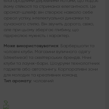
благородними деревними нотами, що надає
йому стійкості та стриманої елегантності. Це
аромат-шлейф: він створює навколо себе
ореол успіху, інтелектуальної динаміки та
сучасного стилю. Він звучить дорого, свіжо,
але при цьому зберігає глибину, що
підкреслює мужність і характер.
Може використовуватися
:
Барбершопи та
чоловічі клуби. Магазини вуличного одягу
(streetwear) та скейтерських брендів. Нічні
клуби та лаунж-бари. Шоуруми технологічних
гаджетів або автотюнінгу. Корпоративні зони
для молодих та креативних команд
Тип аромату
:
чоловічий