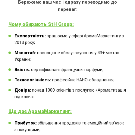
Бережемо ваш час і одразу переходимо до
«MANGO SKIN»
переваг:
Може використовуватися
:
Фешн-
Чому обирають StH Group:
бутики та дизайнерські шоуруми.
Салони краси преміум-класу.
Експертність:
працюємо у сфері АромаМаркетингу з
Тераси лаунж-барів та ресторани з
2013 року;
панорамним видом. Туристичні
Масштаб:
повноцінне обслуговування у 43+ містах
агентства елітного сегмента
України;
Тип аромату
:
жіночий
Якість:
сертифіковані французькі парфуми;
Технологічність:
професійне НАНО-обладнання;
ЗАМОВИТИ
Довіра:
понад 1000 клієнтів з послугою «Ароматизація
під ключ».
Що дає АромаМаркетинг:
Прибуток:
збільшення продажів та емоційний звʼязок
Замовте технічний розрахунок
з покупцями;