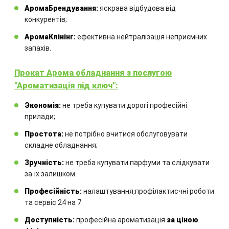
обладнання
АромаБрендування:
яскрава відбудова від
конкурентів;
Комбінація обладнання
АромаКлінінг:
ефективна нейтралізація неприємних
розраховується для кожного
запахів.
окремого проекту.
Прокат Арома обладнання з послугою
"Ароматизація під ключ":
Экономія:
не треба купувати дорогі професійні
прилади;
Простота:
не потрібно вчитися обслуговувати
складне обладнання;
ЗАМОВИТИ
Зручність:
не треба купувати парфуми та слідкувати
за їх залишком.
Професійність:
налаштування,профілактисчні роботи
Інші товари
та сервіс 24 на 7.
Доступність:
професійна ароматизація
за ціною