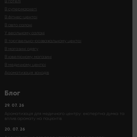
В готелі
В супермаркеті
В фітнес-центрі
В авто салоні
У весільному салоні
В торгівельно-розважальному центрі
В магазині одягу
В ювелірному магазині
В медичному центрі
Ароматизація заходів
Блог
29. 07. 26
Ароматизація для медичного центру: експертна думка та
вплив аромату на пацієнтів
20. 07. 26