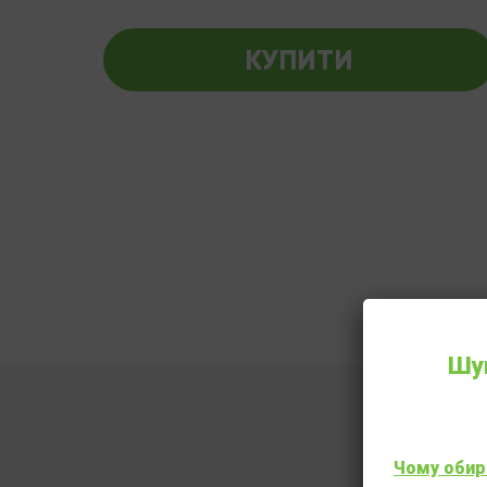
КУПИТИ
Шук
Чому обир