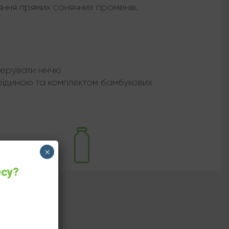
ляння прямих сонячних променів.
керувати ніччю
ідиною та комплектом бамбукових
×
есу?