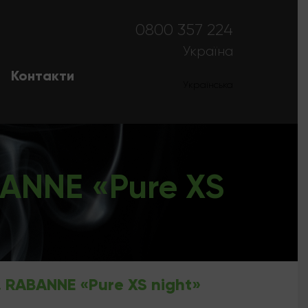
0800 357 224
Україна
Контакти
Українська
Русский
ANNE «Pure XS
 RABANNE «Pure XS night»