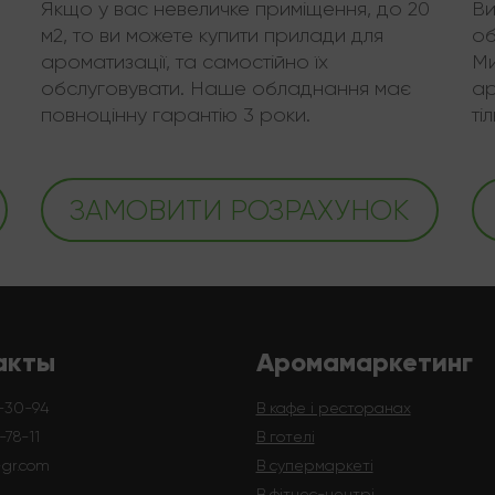
Якщо у вас невеличке приміщення, до 20
Ви
м2, то ви можете купити прилади для
об
ароматизації, та самостійно їх
Ми
обслуговувати. Наше обладнання має
ар
повноцінну гарантію 3 роки.
ті
ЗАМОВИТИ РОЗРАХУНОК
акты
Аромамаркетинг
-30-94
В кафе і ресторанах
78-11
В готелі
-gr.com
В супермаркеті
В фітнес-центрі