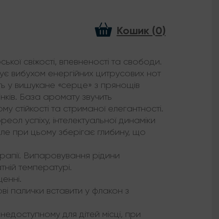
Кошик (
0
)
кої свіжості, впевненості та свободи.
ує вибухом енергійних цитрусових нот
ть у вишукане «серце» з прянощів
інків. База аромату звучить
 стійкості та стриманої елегантності.
ол успіху, інтелектуальної динаміки
але при цьому зберігає глибину, що
ерапії. Випаровування рідини
тній температурі.
енні.
ві палички вставити у флакон з
недоступному для дітей місці, при