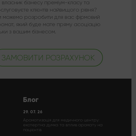
 власник бізнесу преміум-класу та
слуговуєте клієнтів найвищого рівня?
 можемо розробити для вас фірмовий
омат, який буде мате пряму асоціацію
льки з вашим бізнесом.
ЗАМОВИТИ РОЗРАХУНОК
Блог
29. 07. 26
Ароматизація для медичного центру:
експертна думка та вплив аромату на
пацієнтів