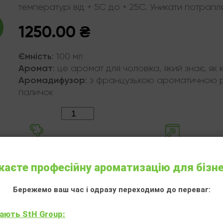
температурі від + 5С до + 25С. Уникати потрап
1250.00
₴
Ємність
:
100 мл
Аромат
:
це аромат для чоловіка, який знає, як 
Аромадифузор
:
з французькою ароматичною р
паличок
Кількість:
аєте професійну ароматизацію для бізн
Бережемо ваш час і одразу переходимо до переваг:
Інші аромотовари
ають StH Group: