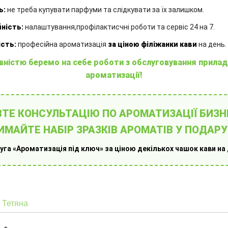
Аромат
А
:
це втілення витонченої чуттєвості
ь:
не треба купувати парфуми та слідкувати за їх залишком.
та сяючої чистоти
жи
Аромадифузор
:
з французькою
Бу
ність:
налаштування,профілактисчні роботи та сервіс 24 на 7.
А
ароматичною рідиною та комплектом
сть:
професійна ароматизація
за ціною філіжанки кави
на день.
бамбукових паличок
ар
вністю беремо на себе роботи з обслуговування прилад
ба
ароматизації!
1250.00
₴
1
КУПИТИ
ТЕ КОНСУЛЬТАЦІЮ ПО АРОМАТИЗАЦІЇ БИЗН
ИМАЙТЕ НАБІР ЗРАЗКІВ АРОМАТІВ У ПОДАРУ
уга «Ароматизація під ключ» за ціною декількох чашок кави на 