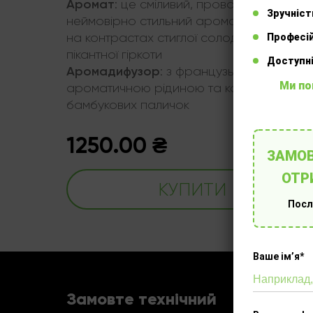
Аромат
ий і
:
це сміливий, провокаційний та
Зручніст
ь вас
неймовірно стильний аромат, який грає
рова
на контрастах стиглої солодкості та
Професій
пікантної гіркоти
Доступні
Аромадифузор
том
:
з французькою
Ми по
ароматичною рідиною та комплектом
бамбукових паличок
1250.00
₴
ЗАМОВ
ОТР
КУПИТИ
Посл
Ваше імʼя*
Замовте технічний