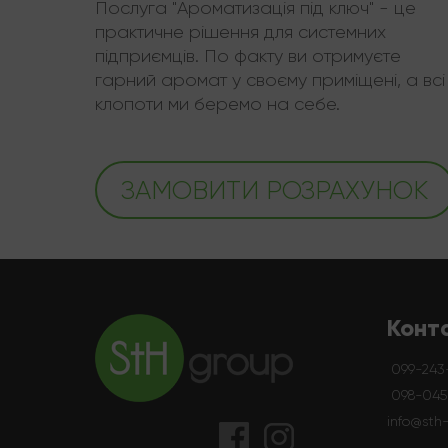
Послуга "Ароматизація під ключ" - це
практичне рішення для системних
підприємців. По факту ви отримуєте
гарний аромат у своєму приміщені, а всі
клопоти ми беремо на себе.
ЗАМОВИТИ РОЗРАХУНОК
Конт
099-243
098-045-
info@sth