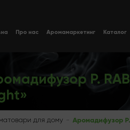
вна
Про нас
Аромамаркетинг
Каталог
ромадифузор P. RAB
ght»
матовари для дому
-
Аромадифузор P.