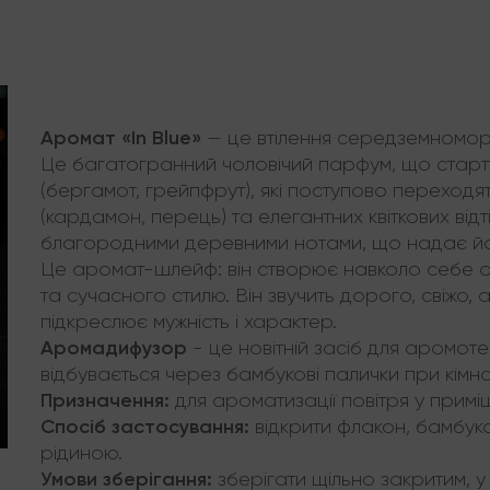
Аромат «In Blue»
— це втілення середземноморсь
Це багатогранний чоловічий парфум, що старт
(бергамот, грейпфрут), які поступово переходя
(кардамон, перець) та елегантних квіткових відт
благородними деревними нотами, що надає йому
Це аромат-шлейф: він створює навколо себе оре
та сучасного стилю. Він звучить дорого, свіжо, 
підкреслює мужність і характер.
Аромадифузор
- це новітній засіб для аромот
відбувається через бамбукові палички при кімна
Призначення:
для ароматизації повітря у приміщ
Спосіб застосування:
відкрити флакон, бамбуко
рідиною.
Умови зберігання:
зберігати щільно закритим, у 