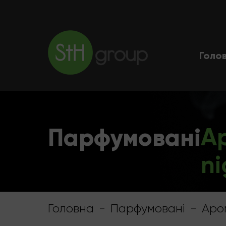
Голо
Парфумовані
А
ni
Головна
-
Парфумовані
-
Аро