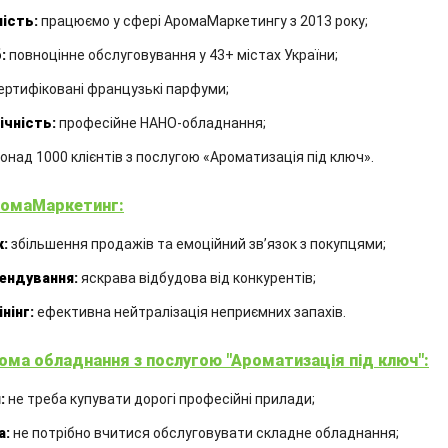
ість:
працюємо у сфері АромаМаркетингу з 2013 року;
:
повноцінне обслуговування у 43+ містах України;
ертифіковані французькі парфуми;
ічність:
професійне НАНО-обладнання;
онад 1000 клієнтів з послугою «Ароматизація під ключ».
омаМаркетинг:
:
збільшення продажів та емоційний звʼязок з покупцями;
ендування:
яскрава відбудова від конкурентів;
нінг:
ефективна нейтралізація неприємних запахів.
АРОМАДИФУЗОР LANCOME «LA
ома обладнання з послугою "Ароматизація під ключ":
NUIT MUSC DIAMANT»
:
не треба купувати дорогі професійні прилади;
Ємність
Єм
:
100 мл
а:
не потрібно вчитися обслуговувати складне обладнання;