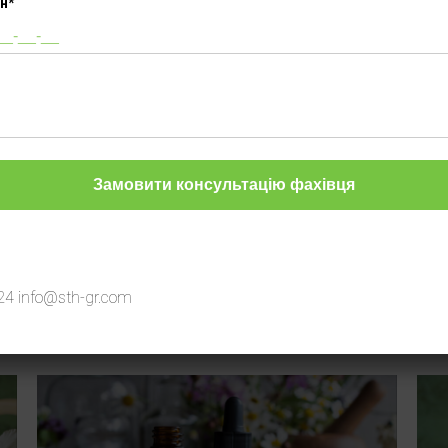
н*
Інші товари
24
info@sth-gr.com