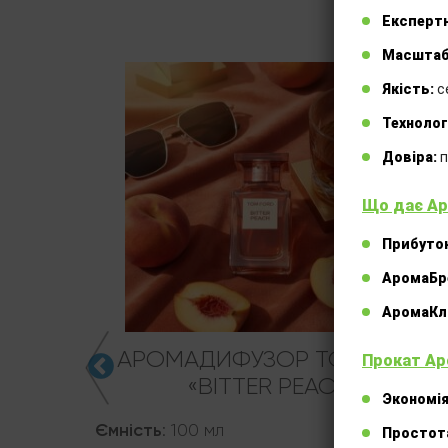
Експертн
Масштаб
Якість:
с
Технолог
Довіра:
п
Що дає Ар
Прибуток
АромаБр
АромаКлі
DA
АРОМАДИФУЗОР TOM FORD
Прокат Ар
«BITTER PEACH»
Экономія
Ємність
:
100 мл
Простот