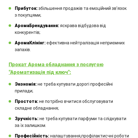
Прибуток:
збільшення продажів та емоційний звʼязок
з покупцями;
АромаБрендування:
яскрава відбудова від
Замовте технічний розрахунок
конкурентів;
обладнання
АромаКлінінг:
ефективна нейтралізація неприємних
запахів.
Комбінація обладнання
Прокат Арома обладнання з послугою
розраховується для кожного
"Ароматизація під ключ":
окремого проекту.
Экономія:
не треба купувати дорогі професійні
прилади;
Простота:
не потрібно вчитися обслуговувати
складне обладнання;
Зручність:
не треба купувати парфуми та слідкувати
за їх залишком.
ЗАМОВИТИ
Професійність:
налаштування,профілактисчні роботи