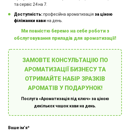
та сервіс 24 на 7.
Доступність:
професійна ароматизація
за ціною
філіжанки кави
на день.
Інші товари
Ми повністю беремо на себе роботи з
обслуговування приладів для ароматизації!
ЗАМОВТЕ КОНСУЛЬТАЦІЮ ПО
АРОМАТИЗАЦІЇ БИЗНЕСУ ТА
Обладнання для ароматизації приміщень
ОТРИМАЙТЕ НАБІР ЗРАЗКІВ
АРОМАТІВ У ПОДАРУНОК!
Послуга «Ароматизація під ключ» за ціною
декількох чашок кави на день.
Ваше імʼя*