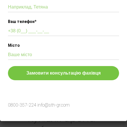
Оберіть готове рішення
Ваш телефон*
Ароматизація під ключ
Місто
Послуга "Ароматизація під ключ" - це
практичне рішення для системних підприємців.
По факту ви отримуєте гарний аромат у
своєму приміщені, а всі клопоти ми беремо на
себе.
Telegram
ЗАМОВИТИ РОЗРАХУНОК
Viber
0800-357-224
info@sth-gr.com
Купівля арома