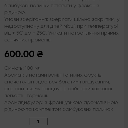
бамбукові палички вставити у флакон з
рідиною.
Умови зберігання: зберігати щільно закритим, у
недоступному для дітей місці, при температурі
від + 5С до + 25С. Уникати потрапляння прямих
сонячних променів.
600.00
₴
Ємність:
100 мл
Аромат:
з нотами ванілі і стиглих фруктів,
спочатку він здається багатим і вишуканим,
але при цьому поєднує в собі ноти квіткової
легкості і гармонії.
Аромадифузор:
з французькою ароматичною
рідиною та комплектом бамбукових паличок
Кількість: