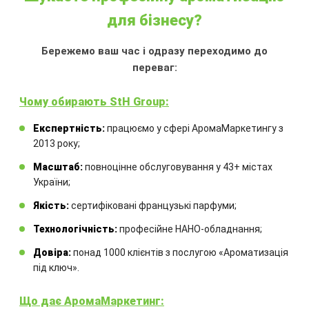
для бізнесу?
АРОМАДИФУЗОР
БЛАКИТНИЙ ТУМАН
Бережемо ваш час і одразу переходимо до
переваг:
Ємність:
100 мл
Аромат:
квітучї фіалки, нотки м'якої
Чому обирають StH Group:
гіркоти наповнюють приміщення
свіжістю і емоціями любові
Експертність:
працюємо у сфері АромаМаркетингу з
Аромадифузор:
з французькою
2013 року;
ароматичною рідиною та
Масштаб:
повноцінне обслуговування у 43+ містах
комплектом бамбукових паличок
України;
Якість:
сертифіковані французькі парфуми;
600.00
₴
Технологічність:
професійне НАНО-обладнання;
Довіра:
понад 1000 клієнтів з послугою «Ароматизація
КУПИТИ
під ключ».
Що дає АромаМаркетинг: