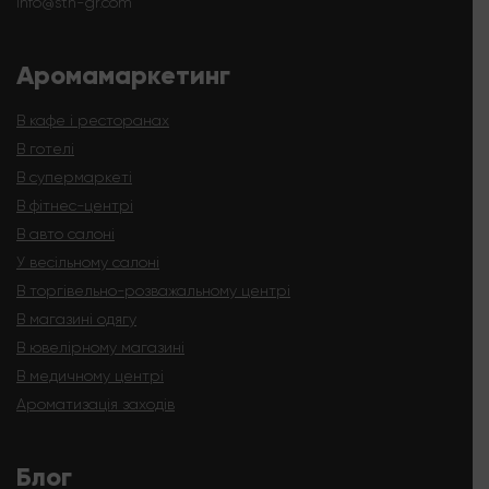
info@sth-gr.com
Аромамаркетинг
В кафе і ресторанах
В готелі
В супермаркеті
В фітнес-центрі
В авто салоні
У весільному салоні
В торгівельно-розважальному центрі
В магазині одягу
В ювелірному магазині
В медичному центрі
Ароматизація заходів
Блог