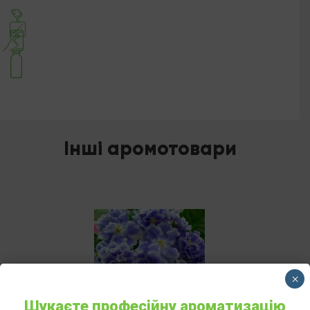
Інші аромотовари
×
Шукаєте професійну ароматизацію