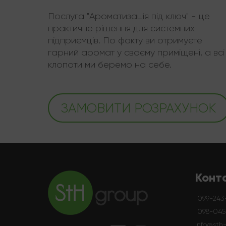
Послуга "Ароматизація під ключ" - це
практичне рішення для системних
підприємців. По факту ви отримуєте
гарний аромат у своєму приміщені, а всі
клопоти ми беремо на себе.
ЗАМОВИТИ РОЗРАХУНОК
Конт
099-243
098-045-
info@sth