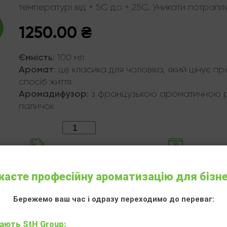
температурі від + 5С до + 25С. Уникати потрап
1250.00
₴
Ємність
:
100 мл
Аромат
:
це класика для чоловіка, який цінує пр
спосіб життя
Аромадифузор
:
з французькою ароматичною р
паличок
Кількість:
аєте професійну ароматизацію для бізн
Бережемо ваш час і одразу переходимо до переваг:
Інші аромотовари
ають StH Group: