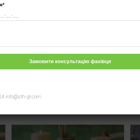
н*
Інші товари
24
info@sth-gr.com