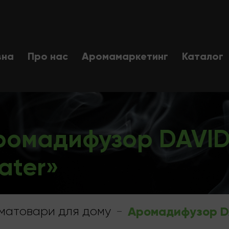
вна
Про нас
Аромамаркетинг
Каталог
ромадифузор DAVID
ater»
матовари для дому
-
Аромадифузор D