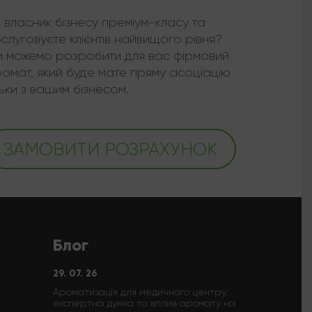
 власник бізнесу преміум-класу та
слуговуєте клієнтів найвищого рівня?
 можемо розробити для вас фірмовий
омат, який буде мате пряму асоціацію
льки з вашим бізнесом.
ЗАМОВИТИ РОЗРАХУНОК
Блог
29. 07. 26
Ароматизація для медичного центру:
експертна думка та вплив аромату на