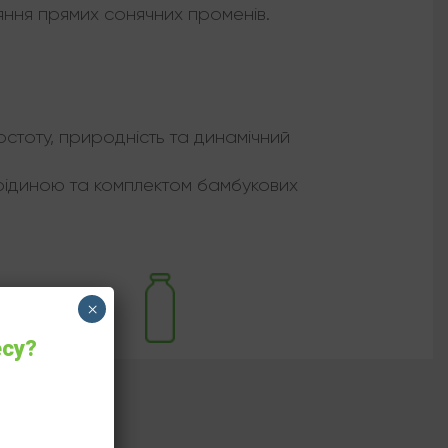
ляння прямих сонячних променів.
остоту, природність та динамічний
ідиною та комплектом бамбукових
×
есу?