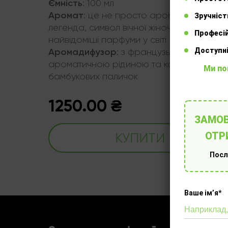
Ємність
:
100 мл
Аромат
і,
:
це не просто аромат, це
Зручніст
стихій
легенда, символ вічної жіночності та
Професій
найвідоміші парфуми у світі
Доступні
Аромадифузор
том
:
з французькою
ароматичною рідиною та комплектом
Ми по
бамбукових паличок
1250.00
₴
ЗАМОВ
ОТР
КУПИТИ
Посл
Ваше імʼя*