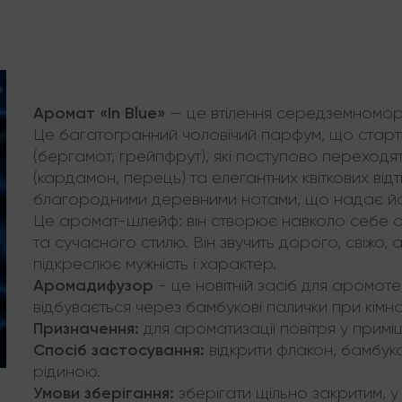
Аромат «In Blue»
— це втілення середземноморсь
Це багатогранний чоловічий парфум, що старт
(бергамот, грейпфрут), які поступово переходя
(кардамон, перець) та елегантних квіткових відт
благородними деревними нотами, що надає йому
Це аромат-шлейф: він створює навколо себе оре
та сучасного стилю. Він звучить дорого, свіжо, 
підкреслює мужність і характер.
Аромадифузор
- це новітній засіб для аромот
відбувається через бамбукові палички при кімна
Призначення:
для ароматизації повітря у приміщ
Спосіб застосування:
відкрити флакон, бамбуко
рідиною.
Умови зберігання:
зберігати щільно закритим, у 