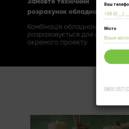
Замовте технічний
Ваш телефо
розрахунок обладнання
Комбінація обладнання
Місто
розраховується для кожного
окремого проекту.
Telegram
Viber
0800-357-2