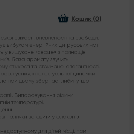
Кошик (
0
)
кої свіжості, впевненості та свободи.
ує вибухом енергійних цитрусових нот
ть у вишукане «серце» з прянощів
інків. База аромату звучить
 стійкості та стриманої елегантності.
ол успіху, інтелектуальної динаміки
але при цьому зберігає глибину, що
ерапії. Випаровування рідини
тній температурі.
енні.
ві палички вставити у флакон з
недоступному для дітей місці, при