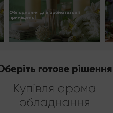
Обладнання для ароматизації
приміщень
Оберіть готове рішення
Купівля арома
обладнання