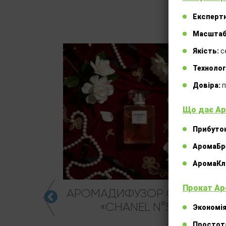
Експертн
Масштаб
Якість:
с
Технолог
Довіра:
п
Що дає Ар
Прибуток
АромаБр
АромаКлі
Прокат Ар
NI
АРОМАДИФУЗОР CHANEL
«CHANEL N°5»
Экономія
Простот