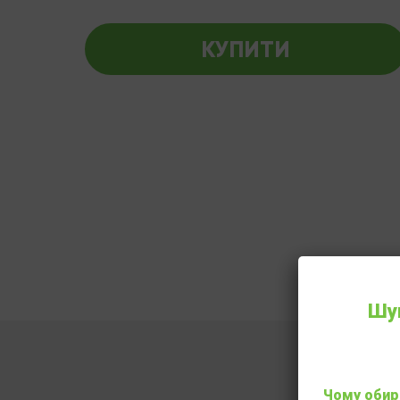
КУПИТИ
Шук
Чому обир