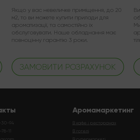
Якщо у вас невеличке приміщення, до 20
Ви
м2, то ви можете купити прилади для
об
ароматизації, та самостійно їх
Ми
обслуговувати. Наше обладнання має
ар
повноцінну гарантію 3 роки.
ті
ЗАМОВИТИ РОЗРАХУНОК
акты
Аромамаркетинг
-30-94
В кафе і ресторанах
78-11
В готелі
-gr.com
В супермаркеті