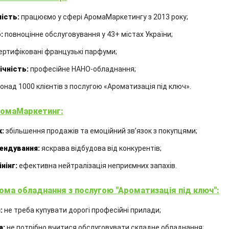
ість:
працюємо у сфері АромаМаркетингу з 2013 року;
:
повноцінне обслуговування у 43+ містах України;
ертифіковані французькі парфуми;
ічність:
професійне НАНО-обладнання;
онад 1000 клієнтів з послугою «Ароматизація під ключ».
омаМаркетинг:
:
збільшення продажів та емоційний звʼязок з покупцями;
ендування:
яскрава відбудова від конкурентів;
нінг:
ефективна нейтралізація неприємних запахів.
ома обладнання з послугою "Ароматизація під ключ":
АРОМАДИФУЗОР P. RABANNE «1
MILLION»
:
не треба купувати дорогі професійні прилади;
а:
не потрібно вчитися обслуговувати складне обладнання;