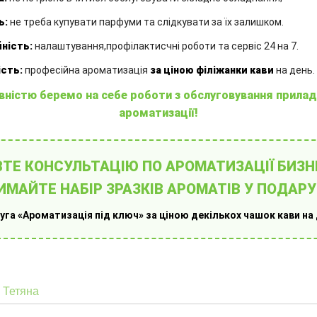
Ємність
Єм
:
100 мл
Аромат
А
:
це парфумерний «золотий
ь:
не треба купувати парфуми та слідкувати за їх залишком.
злиток»: зухвалий, енергійний,
др
ність:
налаштування,профілактисчні роботи та сервіс 24 на 7.
привабливий та неймовірно впізнаваний
ле
сть:
професійна ароматизація
за ціною філіжанки кави
на день.
Аромадифузор
А
:
з французькою
ароматичною рідиною та комплектом
ар
вністю беремо на себе роботи з обслуговування прилад
бамбукових паличок
ба
ароматизації!
1250.00
₴
1
ТЕ КОНСУЛЬТАЦІЮ ПО АРОМАТИЗАЦІЇ БИЗН
ИМАЙТЕ НАБІР ЗРАЗКІВ АРОМАТІВ У ПОДАРУ
КУПИТИ
уга «Ароматизація під ключ» за ціною декількох чашок кави на 