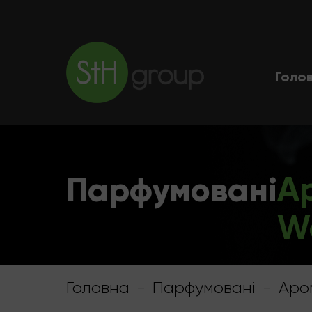
Голо
Парфумовані
А
W
Головна
-
Парфумовані
-
Аро