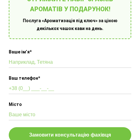
АРОМАТІВ У ПОДАРУНОК!
Послуга «Ароматизація під ключ» за ціною
декількох чашок кави на день.
Обладнання для ароматизації приміщень
Ваше імʼя*
Ваш телефон*
Місто
Оберіть готове рішення