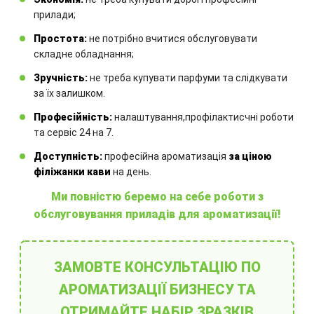
Замовте технічний розрахунок
прилади;
обладнання
Простота:
не потрібно вчитися обслуговувати
складне обладнання;
Комбінація обладнання
Зручність:
не треба купувати парфуми та слідкувати
розраховується для кожного
за їх залишком.
окремого проекту.
Професійність:
налаштування,профілактисчні роботи
та сервіс 24 на 7.
Доступність:
професійна ароматизація
за ціною
філіжанки кави
на день.
Ми повністю беремо на себе роботи з
обслуговування приладів для ароматизації!
ЗАМОВИТИ
ЗАМОВТЕ КОНСУЛЬТАЦІЮ ПО
АРОМАТИЗАЦІЇ БИЗНЕСУ ТА
Інші товари
ОТРИМАЙТЕ НАБІР ЗРАЗКІВ