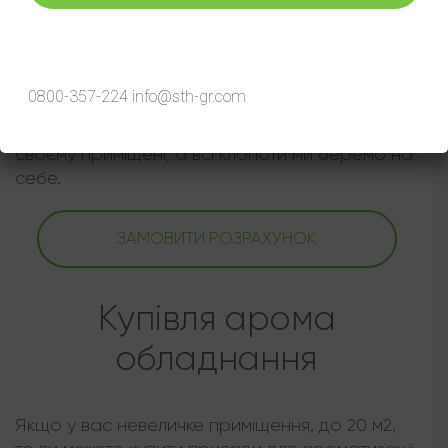
Ароматизація під ключ
Telegram
Viber
Послуга "Ароматизація під ключ" - це
0800-357-224
info@sth-gr.com
практичне рішення для системних підприємців.
По факту ви отримуєте гарний аромат у
своєму приміщені, а всі клопоти ми беремо на
себе.
ЗАМОВИТИ РОЗРАХУНОК
Купівля арома
обладнання
Якщо у вас невеличке приміщення, до 20 м2,