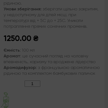
рідиною.
Умови зберігання:
зберігати щільно закритим,
у недоступному для дітей місці, при
температурі від + 5С до + 25С. Уникати
потрапляння прямих сонячних променів.
1250.00
₴
Ємність
:
100 мл
Аромат
:
це сучасний погляд на чоловічу
впевненість, харизму та вроджене лідерство
Аромадифузор
:
з французькою ароматичною
рідиною та комплектом бамбукових паличок
Кількість: