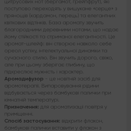
цитрусових нот (бергамот, грейпфрут), які
поступово переходять у вишукане «серце» з
прянощів (кардамон, перець) та елегантних
квіткових відтінків. База аромату звучить
благородними деревними нотами, що надає
йому стійкості та стриманої елегантності. Це
аромат-шлейф: він створює навколо себе
ореол успіху, інтелектуальної динаміки та
сучасного стилю. Він звучить дорого, свіжо,
але при цьому зберігає глибину, що
підкреслює мужність і характер.
Аромадифузор
- це новітній засіб для
аромотерапії. Випаровування рідини
відбувається через бамбукові палички при
кімнатній температурі.
Призначення:
для ароматизації повітря у
приміщенні.
Спосіб застосування:
відкрити флакон,
бамбукові палички вставити у флакон з