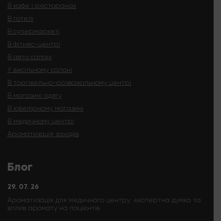
В кафе і ресторанах
В готелі
В супермаркеті
В фітнес-центрі
В авто салоні
У весільному салоні
В торгівельно-розважальному центрі
В магазині одягу
В ювелірному магазині
В медичному центрі
Ароматизація заходів
Блог
29. 07. 26
Ароматизація для медичного центру: експертна думка та
вплив аромату на пацієнтів