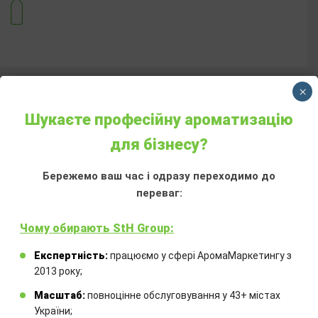
×
Інші аромотовари
Шукаєте професійну ароматизацію
для бізнесу?
Бережемо ваш час і одразу переходимо до
переваг:
Чому обирають StH Group:
Експертність:
працюємо у сфері АромаМаркетингу з
2013 року;
АРОМАДИФУЗОР CHLOE
Масштаб:
повноцінне обслуговування у 43+ містах
«SEE BY CHLOE SI BELLE»
України;