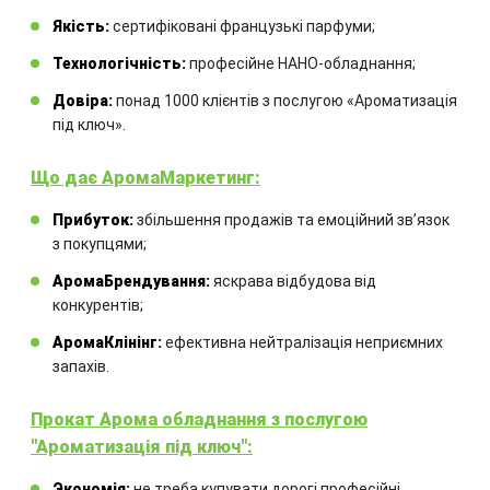
Якість:
сертифіковані французькі парфуми;
Ємність
:
100 мл
Аромат
:
це втілення грайливої
Технологічність:
професійне НАНО-обладнання;
жіночності, безтурботної радості та
Довіра:
понад 1000 клієнтів з послугою «Ароматизація
впевненої чарівності
під ключ».
Аромадифузор
:
з французькою
ароматичною рідиною та
Що дає АромаМаркетинг:
комплектом бамбукових паличок
Прибуток:
збільшення продажів та емоційний звʼязок
з покупцями;
1250.00
₴
АромаБрендування:
яскрава відбудова від
конкурентів;
КУПИТИ
АромаКлінінг:
ефективна нейтралізація неприємних
запахів.
Прокат Арома обладнання з послугою
"Ароматизація під ключ":
Экономія:
не треба купувати дорогі професійні