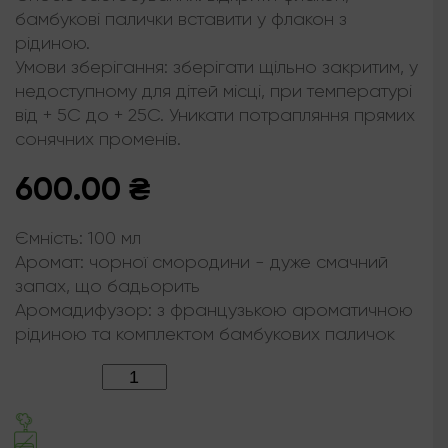
бамбукові палички вставити у флакон з
рідиною.
Умови зберігання: зберігати щільно закритим, у
недоступному для дітей місці, при температурі
від + 5С до + 25С. Уникати потрапляння прямих
сонячних променів.
600.00
₴
Ємність:
100 мл
Аромат:
чорної смородини - дуже смачний
запах, що бадьорить
Аромадифузор:
з французькою ароматичною
рідиною та комплектом бамбукових паличок
Кількість: