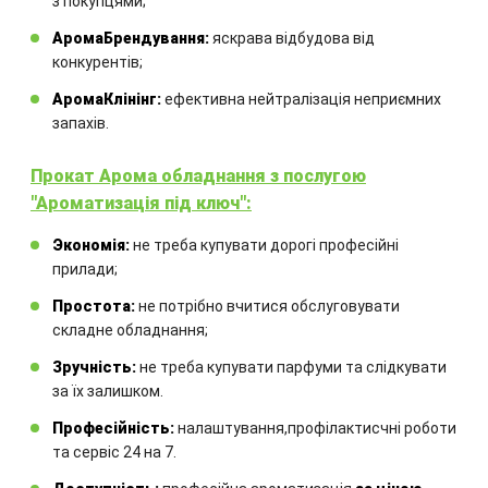
з покупцями;
Замовте технічний розрахунок
АромаБрендування:
яскрава відбудова від
конкурентів;
обладнання
АромаКлінінг:
ефективна нейтралізація неприємних
запахів.
Комбінація обладнання
розраховується для кожного
Прокат Арома обладнання з послугою
окремого проекту.
"Ароматизація під ключ":
Экономія:
не треба купувати дорогі професійні
прилади;
Простота:
не потрібно вчитися обслуговувати
складне обладнання;
Зручність:
не треба купувати парфуми та слідкувати
за їх залишком.
ЗАМОВИТИ
Професійність:
налаштування,профілактисчні роботи
та сервіс 24 на 7.