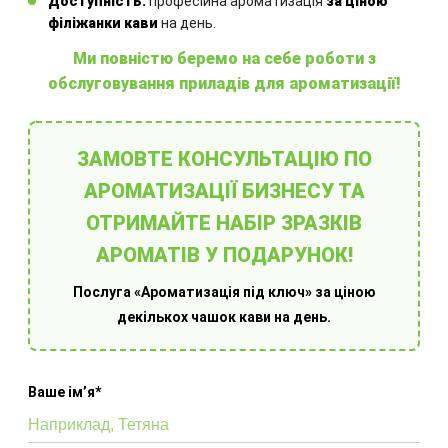
Інші товари
Доступність:
професійна ароматизація
за ціною
філіжанки кави
на день.
Ми повністю беремо на себе роботи з
обслуговування приладів для ароматизації!
ЗАМОВТЕ КОНСУЛЬТАЦІЮ ПО
Ароматовари для дому
О
АРОМАТИЗАЦІЇ БИЗНЕСУ ТА
ОТРИМАЙТЕ НАБІР ЗРАЗКІВ
АРОМАТІВ У ПОДАРУНОК!
Послуга «Ароматизація під ключ» за ціною
декількох чашок кави на день.
Ваше імʼя*
Оберіть готове рішення