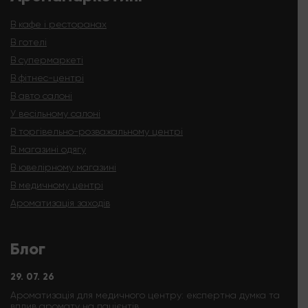
В кафе і ресторанах
В готелі
В супермаркеті
В фітнес-центрі
В авто салоні
У весільному салоні
В торгівельно-розважальному центрі
В магазині одягу
В ювелірному магазині
В медичному центрі
Ароматизація заходів
Блог
29. 07. 26
Ароматизація для медичного центру: експертна думка та
вплив аромату на пацієнтів