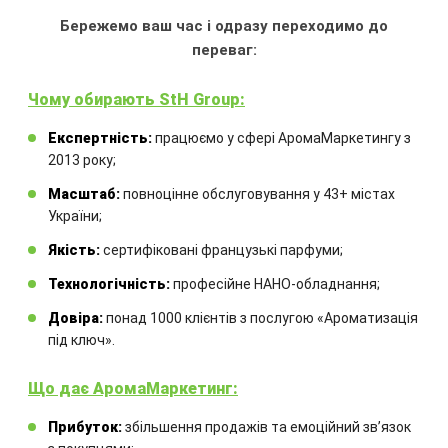
Бережемо ваш час і одразу переходимо до
Ємність:
100 мл
переваг:
Аромат:
екзотичний аромат стиглого
манго відволікає від буденності і
Чому обирають StH Group:
дарує гарний настрій
Аромадифузор:
з французькою
Експертність:
працюємо у сфері АромаМаркетингу з
ароматичною рідиною та
2013 року;
комплектом бамбукових паличок
Масштаб:
повноцінне обслуговування у 43+ містах
України;
650.00
₴
Якість:
сертифіковані французькі парфуми;
Технологічність:
професійне НАНО-обладнання;
КУПИТИ
Довіра:
понад 1000 клієнтів з послугою «Ароматизація
під ключ».
Що дає АромаМаркетинг:
Прибуток:
збільшення продажів та емоційний звʼязок