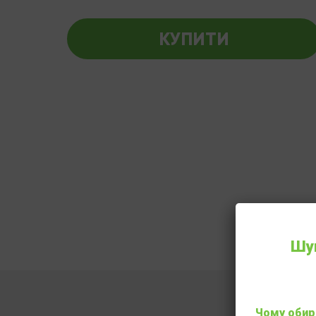
КУПИТИ
Шук
Чому обир