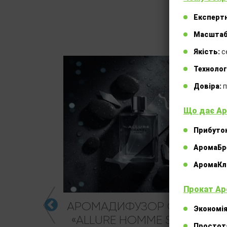
Експертн
Масштаб
Якість:
с
Технолог
Довіра:
п
Що дає Ар
Прибуток
АромаБр
АромаКлі
Прокат Ар
IA’S
АРОМАДИФУЗОР CHANEL
Экономія
ET XO»
«ALLURE HOMME SPORT»
Простот