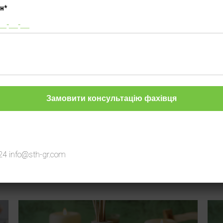
н*
Інші товари
24
info@sth-gr.com