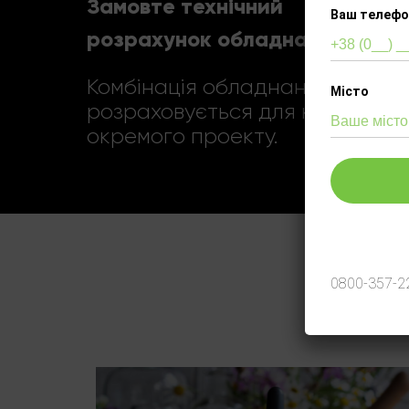
Замовте технічний
Ваш телефо
розрахунок обладнання
Комбінація обладнання
Місто
розраховується для кожного
окремого проекту.
Telegram
Viber
0800-357-2