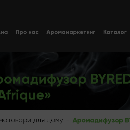
вна
Про нас
Аромамаркетинг
Каталог
ромадифузор BYRED
Afrique»
матовари для дому
-
Аромадифузор BY