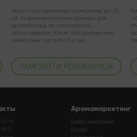
Якщо у вас невеличке приміщення, до 20
Ви
м2, то ви можете купити прилади для
об
ароматизації, та самостійно їх
Ми
обслуговувати. Наше обладнання має
ар
повноцінну гарантію 3 роки.
ті
ЗАМОВИТИ РОЗРАХУНОК
акты
Аромамаркетинг
-30-94
В кафе і ресторанах
78-11
В готелі