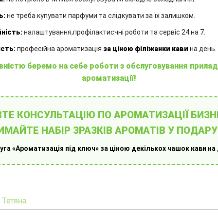
Ємність
Єм
:
100 мл
ь:
не треба купувати парфуми та слідкувати за їх залишком.
Аромат
А
ї
:
це абсолютна класика сучасної
ність:
налаштування,профілактисчні роботи та сервіс 24 на 7.
парфумерії, справжній символ весни,
зо
чистоти та ніжної жіночності
пр
сть:
професійна ароматизація
за ціною філіжанки кави
на день.
Аромадифузор
А
:
з французькою
вністю беремо на себе роботи з обслуговування прилад
ароматичною рідиною та комплектом
ар
ароматизації!
бамбукових паличок
ба
1250.00
₴
1
ТЕ КОНСУЛЬТАЦІЮ ПО АРОМАТИЗАЦІЇ БИЗН
ИМАЙТЕ НАБІР ЗРАЗКІВ АРОМАТІВ У ПОДАРУ
КУПИТИ
уга «Ароматизація під ключ» за ціною декількох чашок кави на 