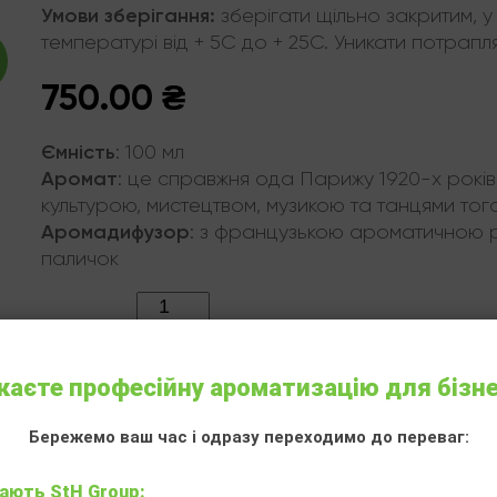
Умови зберігання:
зберігати щільно закритим, у 
температурі від + 5С до + 25С. Уникати потрап
750.00
₴
Ємність
:
100 мл
Аромат
:
це справжня ода Парижу 1920-х рокі
культурою, мистецтвом, музикою та танцями тог
Аромадифузор
:
з французькою ароматичною р
паличок
Кількість:
аєте професійну ароматизацію для бізн
Бережемо ваш час і одразу переходимо до переваг:
ають StH Group: