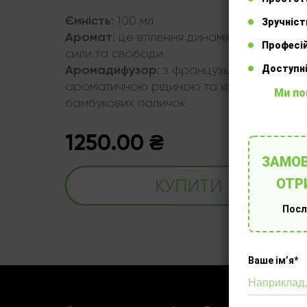
Ємність
:
100 мл
Зручніст
Аромат
ирості
:
це втілення динаміки, витончено
Професій
сили та свободи
Аромадифузор
:
з французькою
Доступні
том
ароматичною рідиною та комплектом
Ми по
бамбукових паличок
1250.00
₴
ЗАМОВ
КУПИТИ
ОТР
Посл
Ваше імʼя*