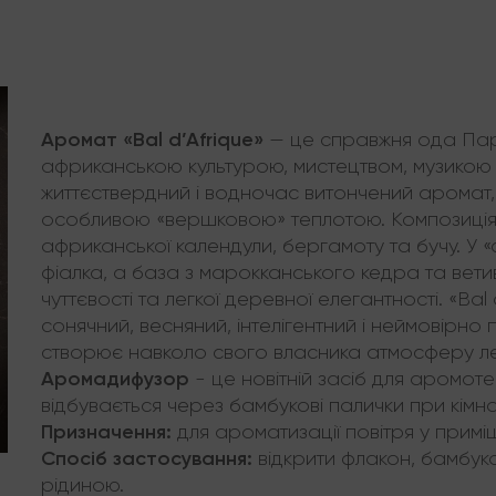
Аромат «Bal d’Afrique»
— це справжня ода Пар
африканською культурою, мистецтвом, музикою 
життєствердний і водночас витончений аромат,
особливою «вершковою» теплотою. Композиція
африканської календули, бергамоту та бучу. У «
фіалка, а база з марокканського кедра та вет
чуттєвості та легкої деревної елегантності. «Bal
сонячний, весняний, інтелігентний і неймовірно
створює навколо свого власника атмосферу лег
Аромадифузор
- це новітній засіб для аромот
відбувається через бамбукові палички при кімна
Призначення:
для ароматизації повітря у приміщ
Спосіб застосування:
відкрити флакон, бамбуко
рідиною.