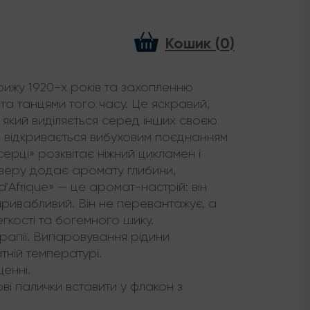
Кошик (
0
)
ижу 1920-х років та захопленню
та танцями того часу. Це яскравий,
 який виділяється серед інших своєю
 відкривається вибуховим поєднанням
серці» розквітає ніжний цикламен і
иверу додає аромату глибини,
 d'Afrique» — це аромат-настрій: він
 привабливий. Він не перевантажує, а
кості та богемного шику.
ерапії. Випаровування рідини
тній температурі.
енні.
ві палички вставити у флакон з