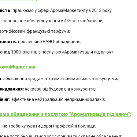
Інші аромотовари
ість:
працюємо у сфері АромаМаркетингу з 2013 року;
:
повноцінне обслуговування у 43+ містах України;
ертифіковані французькі парфуми;
ічність:
професійне НАНО-обладнання;
онад 1000 клієнтів з послугою «Ароматизація під ключ».
омаМаркетинг:
:
збільшення продажів та емоційний звʼязок з покупцями;
ендування:
яскрава відбудова від конкурентів;
нінг:
ефективна нейтралізація неприємних запахів.
ома обладнання з послугою "Ароматизація під ключ":
АРОМАДИФУЗОР LANVIN
:
не треба купувати дорогі професійні прилади;
«ECLAT D’ARPEGE»
а:
не потрібно вчитися обслуговувати складне обладнання;