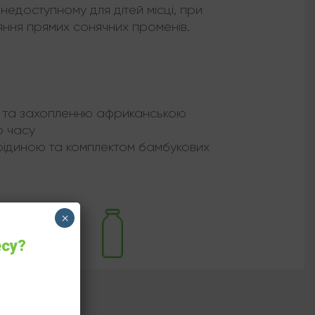
недоступному для дітей місці, при
ляння прямих сонячних променів.
в та захопленню африканською
о часу
ідиною та комплектом бамбукових
×
есу?