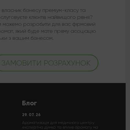
 власник бізнесу преміум-класу та
слуговуєте клієнтів найвищого рівня?
 можемо розробити для вас фірмовий
омат, який буде мате пряму асоціацію
льки з вашим бізнесом.
ЗАМОВИТИ РОЗРАХУНОК
Блог
29. 07. 26
Ароматизація для медичного центру:
експертна думка та вплив аромату на