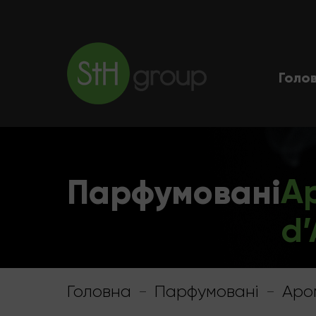
Голо
Парфумовані
А
d’
Головна
-
Парфумовані
-
Аро