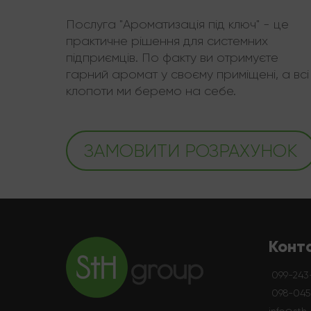
Послуга "Ароматизація під ключ" - це
практичне рішення для системних
підприємців. По факту ви отримуєте
гарний аромат у своєму приміщені, а всі
клопоти ми беремо на себе.
ЗАМОВИТИ РОЗРАХУНОК
Конт
099-243
098-045-